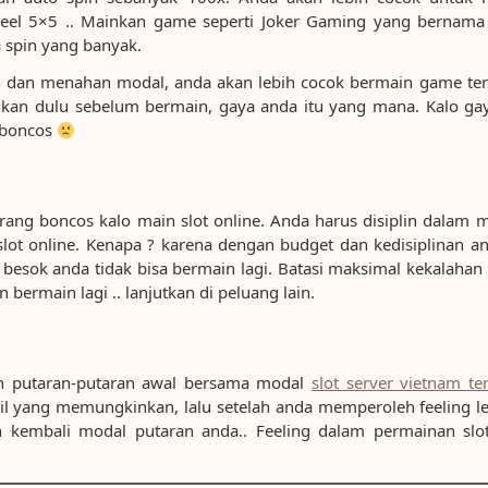
 5×5 .. Mainkan game seperti Joker Gaming yang bernama f
spin yang banyak.
an dan menahan modal, anda akan lebih cocok bermain game ter
tikan dulu sebelum bermain, gaya anda itu yang mana. Kalo gay
u boncos
orang boncos kalo main slot online. Anda harus disiplin dalam
lot online. Kenapa ? karena dengan budget dan kedisiplinan an
sok anda tidak bisa bermain lagi. Batasi maksimal kekalahan a
 bermain lagi .. lanjutkan di peluang lain.
an putaran-putaran awal bersama modal
slot server vietnam te
il yang memungkinkan, lalu setelah anda memperoleh feeling le
nkan kembali modal putaran anda.. Feeling dalam permainan sl