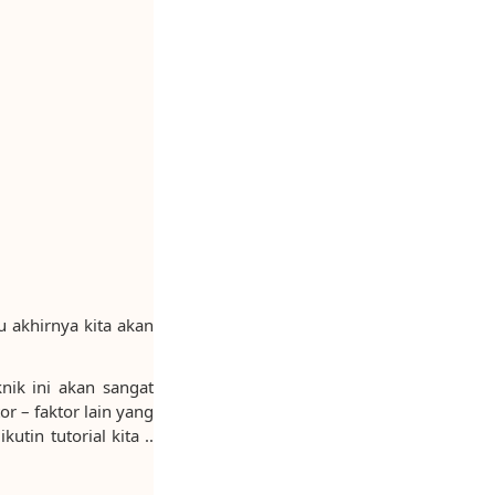
u akhirnya kita akan
nik ini akan sangat
r – faktor lain yang
tin tutorial kita ..