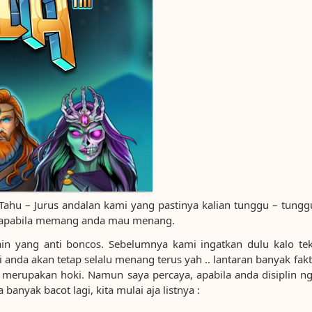
 Tahu – Jurus andalan kami yang pastinya kalian tunggu – tungg
ah apabila memang anda mau menang.
in yang anti boncos. Sebelumnya kami ingatkan dulu kalo tek
nda akan tetap selalu menang terus yah .. lantaran banyak fakto
erupakan hoki. Namun saya percaya, apabila anda disiplin ngiku
banyak bacot lagi, kita mulai aja listnya :