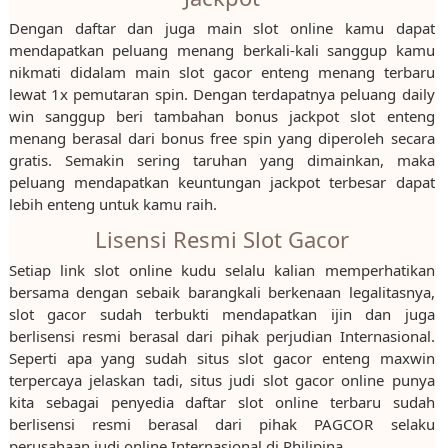
Dengan daftar dan juga main slot online kamu dapat
mendapatkan peluang menang berkali-kali sanggup kamu
nikmati didalam main slot gacor enteng menang terbaru
lewat 1x pemutaran spin. Dengan terdapatnya peluang daily
win sanggup beri tambahan bonus jackpot slot enteng
menang berasal dari bonus free spin yang diperoleh secara
gratis. Semakin sering taruhan yang dimainkan, maka
peluang mendapatkan keuntungan jackpot terbesar dapat
lebih enteng untuk kamu raih.
Lisensi Resmi Slot Gacor
Setiap link slot online kudu selalu kalian memperhatikan
bersama dengan sebaik barangkali berkenaan legalitasnya,
slot gacor sudah terbukti mendapatkan ijin dan juga
berlisensi resmi berasal dari pihak perjudian Internasional.
Seperti apa yang sudah situs slot gacor enteng maxwin
terpercaya jelaskan tadi, situs judi slot gacor online punya
kita sebagai penyedia daftar slot online terbaru sudah
berlisensi resmi berasal dari pihak PAGCOR selaku
perusahaan judi online Internasional di Philipina.