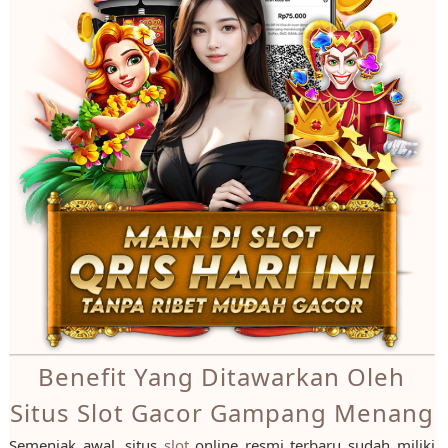
Benefit Yang Ditawarkan Oleh
Situs Slot Gacor Gampang Menang
Semenjak awal, situs
slot
online resmi terbaru sudah miliki