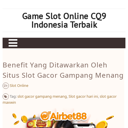
Skip
to
Game Slot Online CQ9
content
Indonesia Terbaik
Contact Us
Benefit Yang Ditawarkan Oleh
Privacy Policy
Situs Slot Gacor Gampang Menang
Earnings Disclaimer
Slot Online
About Us
Tag:
slot gacor gampang menang
,
Slot gacor hari ini
,
slot gacor
maxwin