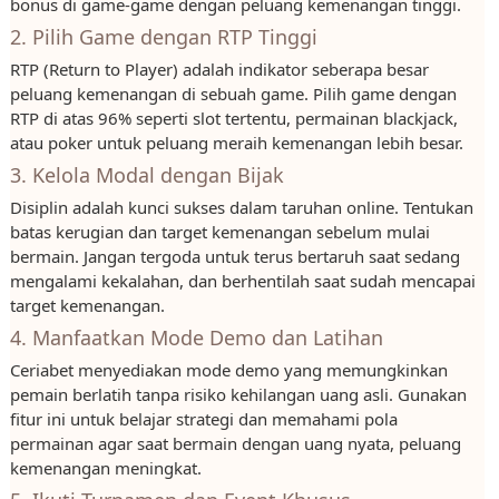
bonus di game-game dengan peluang kemenangan tinggi.
2. Pilih Game dengan RTP Tinggi
RTP (Return to Player) adalah indikator seberapa besar
peluang kemenangan di sebuah game. Pilih game dengan
RTP di atas 96% seperti slot tertentu, permainan blackjack,
atau poker untuk peluang meraih kemenangan lebih besar.
3. Kelola Modal dengan Bijak
Disiplin adalah kunci sukses dalam taruhan online. Tentukan
batas kerugian dan target kemenangan sebelum mulai
bermain. Jangan tergoda untuk terus bertaruh saat sedang
mengalami kekalahan, dan berhentilah saat sudah mencapai
target kemenangan.
4. Manfaatkan Mode Demo dan Latihan
Ceriabet menyediakan mode demo yang memungkinkan
pemain berlatih tanpa risiko kehilangan uang asli. Gunakan
fitur ini untuk belajar strategi dan memahami pola
permainan agar saat bermain dengan uang nyata, peluang
kemenangan meningkat.