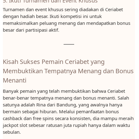
5. Ikuti Turnamen dan Event Khusus
Turnamen dan event khusus sering diadakan di Ceriabet
dengan hadiah besar. Ikuti kompetisi ini untuk
memaksimalkan peluang menang dan mendapatkan bonus
besar dari partisipasi aktif.
Kisah Sukses Pemain Ceriabet yang
Membuktikan Tempatnya Menang dan Bonus
Menanti
Banyak pemain yang telah membuktikan bahwa Ceriabet
benar-benar tempatnya menang dan bonus menanti. Salah
satunya adalah Rina dari Bandung, yang awalnya hanya
bermain sebagai hiburan. Melalui pemanfaatan bonus
cashback dan free spins secara konsisten, dia mampu meraih
jackpot slot sebesar ratusan juta rupiah hanya dalam waktu
sebulan.