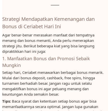
Strategi Mendapatkan Kemenangan dan
Bonus di Ceriabet Hari Ini
Agar benar-benar merasakan manfaat dari tempatnya
menang dan bonus menanti, Anda perlu menerapkan
strategi jitu. Berikut beberapa kiat yang bisa langsung
dipraktikkan hari ini juga:
1. Manfaatkan Bonus dan Promosi Sebaik
Mungkin
Setiap hari, Ceriabet menawarkan berbagai bonus menarik.
Mulai dari bonus deposit, cashback, free spins, hingga
turnamen berhadiah besar. Jangan ragu untuk selalu
mengaktifkan bonus ini agar peluang menang dan
keuntungan Anda semakin besar.
Tips:
Baca syarat dan ketentuan setiap bonus agar bisa
memanfaatkannya secara optimal. Jangan lupa gunakan