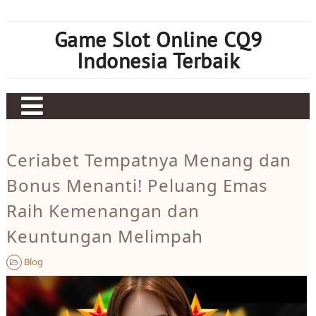
Skip
to
Game Slot Online CQ9
content
Indonesia Terbaik
Contact Us
Ceriabet Tempatnya Menang dan
Privacy Policy
Bonus Menanti! Peluang Emas
Earnings Disclaimer
Raih Kemenangan dan
About Us
Keuntungan Melimpah
Blog