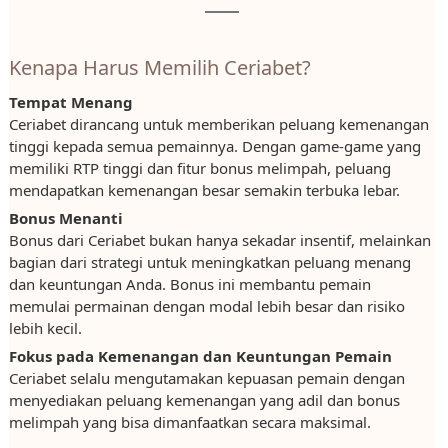
Kenapa Harus Memilih Ceriabet?
Tempat Menang
Ceriabet dirancang untuk memberikan peluang kemenangan
tinggi kepada semua pemainnya. Dengan game-game yang
memiliki RTP tinggi dan fitur bonus melimpah, peluang
mendapatkan kemenangan besar semakin terbuka lebar.
Bonus Menanti
Bonus dari Ceriabet bukan hanya sekadar insentif, melainkan
bagian dari strategi untuk meningkatkan peluang menang
dan keuntungan Anda. Bonus ini membantu pemain
memulai permainan dengan modal lebih besar dan risiko
lebih kecil.
Fokus pada Kemenangan dan Keuntungan Pemain
Ceriabet selalu mengutamakan kepuasan pemain dengan
menyediakan peluang kemenangan yang adil dan bonus
melimpah yang bisa dimanfaatkan secara maksimal.