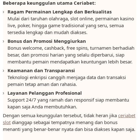
Beberapa keunggulan utama Ceriabet:
Ragam Permainan Lengkap dan Berkualitas
Mulai dari taruhan olahraga, slot online, permainan kasino
live, poker, hingga game tradisional yang seru, semua
tersedia lengkap dan mudah diakses.
Bonus dan Promosi Menggiurkan
Bonus welcome, cashback, free spins, turnamen berhadiah
besar, dan promosi harian yang selalu diperbarui, siap
membantu pemain mendapatkan keuntungan lebih besar.
Keamanan dan Transparansi
Teknologi enkripsi canggih menjaga data dan transaksi
pemain tetap aman dan rahasia.
Layanan Pelanggan Profesional
Support 24/7 yang ramah dan responsif siap membantu
kapan saja Anda membutuhkan.
Dengan semua keunggulan tersebut, tidak heran jika
ceriabet
slot
dianggap sebagai tempatnya menang dan bonus
menanti yang benar-benar nyata dan bisa diakses kapan saja.