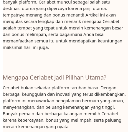
banyak platform, Ceriabet muncul sebagai salah satu
destinasi utama yang dipercaya karena janji utama:
tempatnya menang dan bonus menanti! Artikel ini akan
mengulas secara lengkap dan menarik mengapa Ceriabet
adalah tempat yang tepat untuk meraih kemenangan besar
dan bonus melimpah, serta bagaimana Anda bisa
memanfaatkan semua itu untuk mendapatkan keuntungan
maksimal hari ini juga.
Mengapa Ceriabet Jadi Pilihan Utama?
Ceriabet bukan sekadar platform taruhan biasa. Dengan
berbagai keunggulan dan inovasi yang terus dikembangkan,
platform ini menawarkan pengalaman bermain yang aman,
menyenangkan, dan peluang kemenangan yang tinggi.
Banyak pemain dari berbagai kalangan memilih Ceriabet
karena kepercayaan, bonus yang melimpah, serta peluang
meraih kemenangan yang nyata.