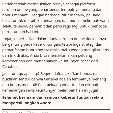
Ceriabet telah membuktikan dirinya sebagai platform
taruhan online yang benar-benar tempatnya menang dan
bonus menanti. Dengan berbagai fitur menarik, peluang
besar untuk meraih kemenangan, dan bonus melimpah yang
selalu tersedia, pemain tidak perlu ragu lagi untuk mencoba
peruntungan hari ini.
Ingat, keberhasilan dalam dunia taruhan online tidak hanya
bergantung pada keberuntungan, tetapi juga strategi dan
pemanfaatan bonus secara maksimal. Dengan mengikuti tips
dan trik di atas, Anda bisa memaksimalkan peluang
kemenangan dan mendapatkan keuntungan besar dari
Ceriabet.
Jadi, tunggu apa lagi? Segera daftar, aktifkan bonus, dan
buktikan sendiri bahwa Ceriabet adalah tempatnya menang
dan bonus menanti! Raih peluang emas ini dan nikmati
kemenangan serta keuntungan melimpah hari ini juga!
Selamat bermain dan semoga keberuntungan selalu
menyertai langkah Anda!