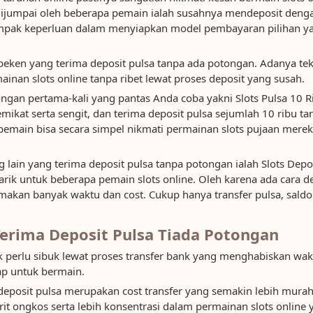
dijumpai oleh beberapa pemain ialah susahnya mendeposit denga
tampak keperluan dalam menyiapkan model pembayaran pilihan y
erbeken yang terima deposit pulsa tanpa ada potongan. Adanya te
ainan slots online tanpa ribet lewat proses deposit yang susah.
ongan pertama-kali yang pantas Anda coba yakni Slots Pulsa 10 Ri
kat serta sengit, dan terima deposit pulsa sejumlah 10 ribu t
main bisa secara simpel nikmati permainan slots pujaan mereka
g lain yang terima deposit pulsa tanpa potongan ialah Slots Depos
k untuk beberapa pemain slots online. Oleh karena ada cara de
emakan banyak waktu dan cost. Cukup hanya transfer pulsa, sald
Terima Deposit Pulsa Tiada Potongan
ak perlu sibuk lewat proses transfer bank yang menghabiskan wa
iap untuk bermain.
 deposit pulsa merupakan cost transfer yang semakin lebih murah
it ongkos serta lebih konsentrasi dalam permainan slots online