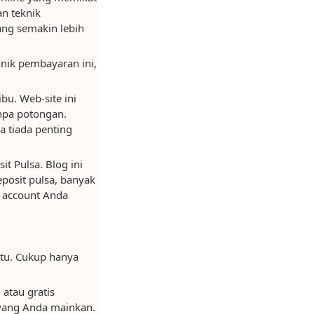
n teknik
ang semakin lebih
knik pembayaran ini,
bu. Web-site ini
anpa potongan.
 tiada penting
it Pulsa. Blog ini
posit pulsa, banyak
o account Anda
ktu. Cukup hanya
 atau gratis
 yang Anda mainkan.