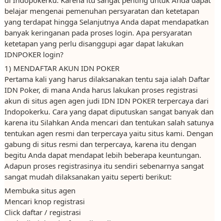
di Indopokerku. Karena itu sangat penting untuk Anda dapat
belajar mengenai pemenuhan persyaratan dan ketetapan
yang terdapat hingga Selanjutnya Anda dapat mendapatkan
banyak keringanan pada proses login. Apa persyaratan
ketetapan yang perlu disanggupi agar dapat lakukan
IDNPOKER login?
1) MENDAFTAR AKUN IDN POKER
Pertama kali yang harus dilaksanakan tentu saja ialah Daftar
IDN Poker, di mana Anda harus lakukan proses registrasi
akun di situs agen agen judi IDN IDN POKER terpercaya dari
Indopokerku. Cara yang dapat diputuskan sangat banyak dan
karena itu Silahkan Anda mencari dan tentukan salah satunya
tentukan agen resmi dan terpercaya yaitu situs kami. Dengan
gabung di situs resmi dan terpercaya, karena itu dengan
begitu Anda dapat mendapat lebih beberapa keuntungan.
Adapun proses registrasinya itu sendiri sebenarnya sangat
sangat mudah dilaksanakan yaitu seperti berikut:
Membuka situs agen
Mencari knop registrasi
Click daftar / registrasi