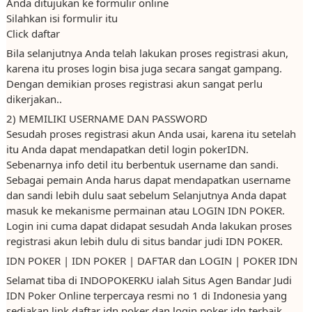
Anda ditujukan ke formulir online
Silahkan isi formulir itu
Click daftar
Bila selanjutnya Anda telah lakukan proses registrasi akun,
karena itu proses login bisa juga secara sangat gampang.
Dengan demikian proses registrasi akun sangat perlu
dikerjakan..
2) MEMILIKI USERNAME DAN PASSWORD
Sesudah proses registrasi akun Anda usai, karena itu setelah
itu Anda dapat mendapatkan detil login pokerIDN.
Sebenarnya info detil itu berbentuk username dan sandi.
Sebagai pemain Anda harus dapat mendapatkan username
dan sandi lebih dulu saat sebelum Selanjutnya Anda dapat
masuk ke mekanisme permainan atau LOGIN IDN POKER.
Login ini cuma dapat didapat sesudah Anda lakukan proses
registrasi akun lebih dulu di situs bandar judi IDN POKER.
IDN POKER | IDN POKER | DAFTAR dan LOGIN | POKER IDN
Selamat tiba di INDOPOKERKU ialah Situs Agen Bandar Judi
IDN Poker Online terpercaya resmi no 1 di Indonesia yang
sediakan link daftar idn poker dan login poker idn terbaik.