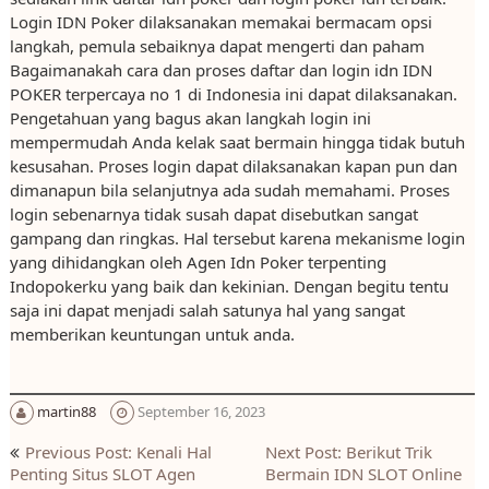
Login IDN Poker dilaksanakan memakai bermacam opsi
langkah, pemula sebaiknya dapat mengerti dan paham
Bagaimanakah cara dan proses daftar dan login idn IDN
POKER terpercaya no 1 di Indonesia ini dapat dilaksanakan.
Pengetahuan yang bagus akan langkah login ini
mempermudah Anda kelak saat bermain hingga tidak butuh
kesusahan. Proses login dapat dilaksanakan kapan pun dan
dimanapun bila selanjutnya ada sudah memahami. Proses
login sebenarnya tidak susah dapat disebutkan sangat
gampang dan ringkas. Hal tersebut karena mekanisme login
yang dihidangkan oleh Agen Idn Poker terpenting
Indopokerku yang baik dan kekinian. Dengan begitu tentu
saja ini dapat menjadi salah satunya hal yang sangat
memberikan keuntungan untuk anda.
martin88
September 16, 2023
Navigasi
Previous Post: Kenali Hal
Next Post: Berikut Trik
pos
Penting Situs SLOT Agen
Bermain IDN SLOT Online