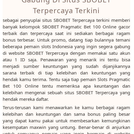
Terpercaya Terkini
sebagai penyuplai situs SBOBET Terpercaya terkini memberi
banyak kelompok SBOBET Pragmatic Bet 100 Online gacor
terbaik dan terpercaya saat ini sediakan berbagai ragam
bonus terbesar. Untuk promo, datang tiap bulannya temani
beberapa pemain slots Indonesia yang ingin segera gabung
di website SBOBET Terpercaya dengan memakai satu akun
atau 1 ID saja. Penawaran yang menarik ini tentu bisa
menjadi sumber keuntungan yang sudah dijanjikannya
sarana terbaik di tiap kelebihan dan keuntungan yang
hendak kamu terima. Tentu saja tiap pemain Slots Pragmatic
Bet 100 Online tentu memeriksa apa keuntangan dan
kelebihan mengenai sebuah situs SBOBET Terpercaya yang
hendak mereka daftar.
Terus-terusan kami menawarkan ke kamu berbagai ragam
kelebihan dan keuntungan dan sama bonus paling besar
yang dapat kamu pakai untuk membesarkan kemungkinan
kesempatan maxwin yang untung. Benar-benar di anjurkan
untuk semuanya pemain yang ingin bermain di website