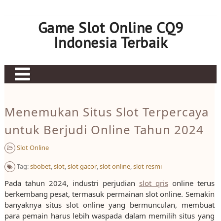
Skip
to
Game Slot Online CQ9
content
Indonesia Terbaik
Contact Us
Menemukan Situs Slot Terpercaya
Privacy Policy
untuk Berjudi Online Tahun 2024
Earnings Disclaimer
Slot Online
About Us
Tag:
sbobet
,
slot
,
slot gacor
,
slot online
,
slot resmi
Pada tahun 2024, industri perjudian
slot qris
online terus
berkembang pesat, termasuk permainan slot online. Semakin
banyaknya situs slot online yang bermunculan, membuat
para pemain harus lebih waspada dalam memilih situs yang