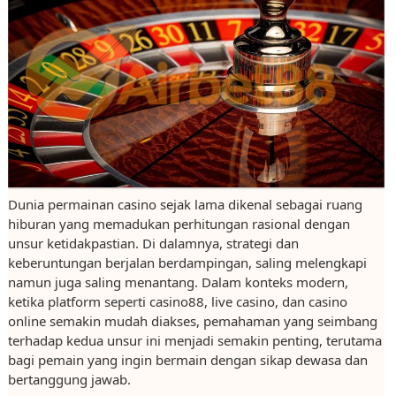
Dunia permainan casino sejak lama dikenal sebagai ruang
hiburan yang memadukan perhitungan rasional dengan
unsur ketidakpastian. Di dalamnya, strategi dan
keberuntungan berjalan berdampingan, saling melengkapi
namun juga saling menantang. Dalam konteks modern,
ketika platform seperti casino88, live casino, dan casino
online semakin mudah diakses, pemahaman yang seimbang
terhadap kedua unsur ini menjadi semakin penting, terutama
bagi pemain yang ingin bermain dengan sikap dewasa dan
bertanggung jawab.