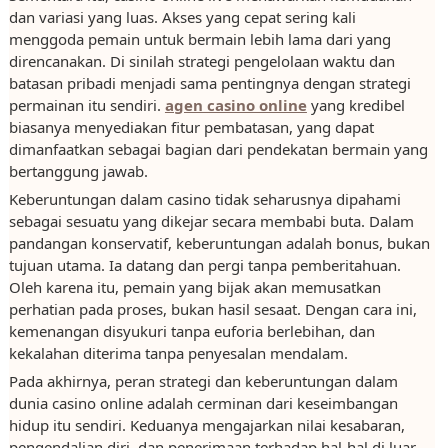
dan variasi yang luas. Akses yang cepat sering kali
menggoda pemain untuk bermain lebih lama dari yang
direncanakan. Di sinilah strategi pengelolaan waktu dan
batasan pribadi menjadi sama pentingnya dengan strategi
permainan itu sendiri.
agen casino online
yang kredibel
biasanya menyediakan fitur pembatasan, yang dapat
dimanfaatkan sebagai bagian dari pendekatan bermain yang
bertanggung jawab.
Keberuntungan dalam casino tidak seharusnya dipahami
sebagai sesuatu yang dikejar secara membabi buta. Dalam
pandangan konservatif, keberuntungan adalah bonus, bukan
tujuan utama. Ia datang dan pergi tanpa pemberitahuan.
Oleh karena itu, pemain yang bijak akan memusatkan
perhatian pada proses, bukan hasil sesaat. Dengan cara ini,
kemenangan disyukuri tanpa euforia berlebihan, dan
kekalahan diterima tanpa penyesalan mendalam.
Pada akhirnya, peran strategi dan keberuntungan dalam
dunia casino online adalah cerminan dari keseimbangan
hidup itu sendiri. Keduanya mengajarkan nilai kesabaran,
pengendalian diri, dan penerimaan terhadap hal-hal di luar