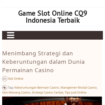
Skip
to
Game Slot Online CQ9
content
Indonesia Terbaik
Contact Us
Menimbang Strategi dan
Privacy Policy
Keberuntungan dalam Dunia
Earnings Disclaimer
Permainan Casino
About Us
Slot Online
Tag:
Keberuntungan Bermain Casino
,
Manajemen Modal Casino
,
Seni Menang Casino
,
Strategi Casino Cerdas
,
Tips Judi Online