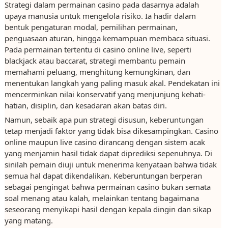
Strategi dalam permainan casino pada dasarnya adalah
upaya manusia untuk mengelola risiko. Ia hadir dalam
bentuk pengaturan modal, pemilihan permainan,
penguasaan aturan, hingga kemampuan membaca situasi.
Pada permainan tertentu di casino online live, seperti
blackjack atau baccarat, strategi membantu pemain
memahami peluang, menghitung kemungkinan, dan
menentukan langkah yang paling masuk akal. Pendekatan ini
mencerminkan nilai konservatif yang menjunjung kehati-
hatian, disiplin, dan kesadaran akan batas diri.
Namun, sebaik apa pun strategi disusun, keberuntungan
tetap menjadi faktor yang tidak bisa dikesampingkan. Casino
online maupun live casino dirancang dengan sistem acak
yang menjamin hasil tidak dapat diprediksi sepenuhnya. Di
sinilah pemain diuji untuk menerima kenyataan bahwa tidak
semua hal dapat dikendalikan. Keberuntungan berperan
sebagai pengingat bahwa permainan casino bukan semata
soal menang atau kalah, melainkan tentang bagaimana
seseorang menyikapi hasil dengan kepala dingin dan sikap
yang matang.