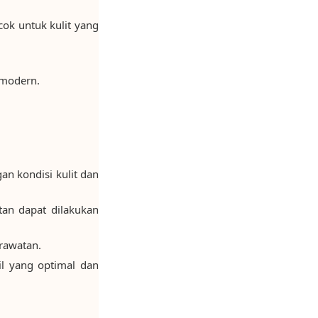
cok untuk kulit yang
 modern.
n kondisi kulit dan
tan dapat dilakukan
rawatan.
l yang optimal dan