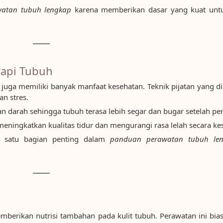
atan tubuh lengkap
karena memberikan dasar yang kuat unt
rapi Tubuh
ga memiliki banyak manfaat kesehatan. Teknik pijatan yang dil
n stres.
n darah sehingga tubuh terasa lebih segar dan bugar setelah pe
ingkatkan kualitas tidur dan mengurangi rasa lelah secara ke
h satu bagian penting dalam
panduan perawatan tubuh le
berikan nutrisi tambahan pada kulit tubuh. Perawatan ini b