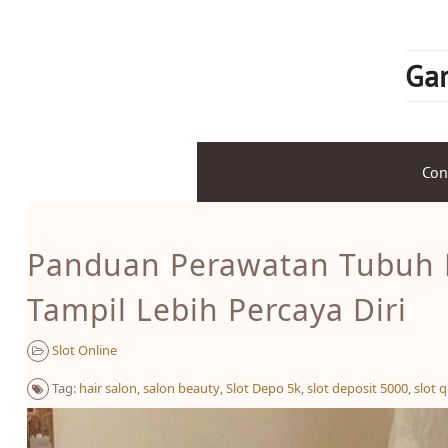
Skip
to
content
Gam
Con
Panduan Perawatan Tubuh L
Tampil Lebih Percaya Diri
Slot Online
Tag:
hair salon
,
salon beauty
,
Slot Depo 5k
,
slot deposit 5000
,
slot q