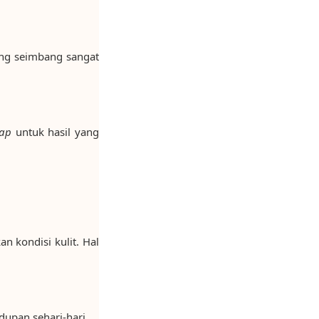
ang seimbang sangat
kap
untuk hasil yang
 kondisi kulit. Hal
upan sehari-hari.