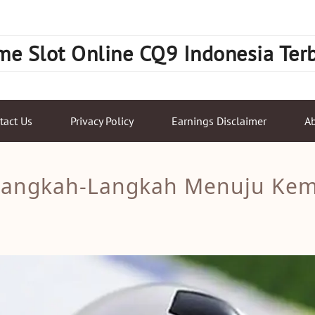
e Slot Online CQ9 Indonesia Ter
tact Us
Privacy Policy
Earnings Disclaimer
Ab
: Langkah-Langkah Menuju K