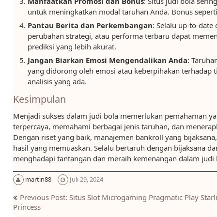
Manfaatkan Promosi dan Bonus
: Situs judi bola se
untuk meningkatkan modal taruhan Anda. Bonus seperti
Pantau Berita dan Perkembangan
: Selalu up-to-dat
perubahan strategi, atau performa terbaru dapat mem
prediksi yang lebih akurat.
Jangan Biarkan Emosi Mengendalikan Anda
: Taruha
yang didorong oleh emosi atau keberpihakan terhadap ti
analisis yang ada.
Kesimpulan
Menjadi sukses dalam judi bola memerlukan pemahaman yang
terpercaya, memahami berbagai jenis taruhan, dan menerapk
Dengan riset yang baik, manajemen bankroll yang bijaksana
hasil yang memuaskan. Selalu bertaruh dengan bijaksana da
menghadapi tantangan dan meraih kemenangan dalam judi 
martin88
Juli 29, 2024
Navigasi
Previous Post: Situs Slot Microgaming Pragmatic Play Starl
pos
Princess