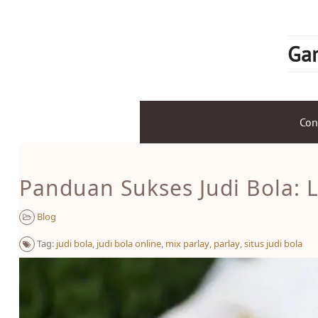
Skip
to
content
Gam
Con
Panduan Sukses Judi Bola
Blog
Tag:
judi bola
,
judi bola online
,
mix parlay
,
parlay
,
situs judi bola