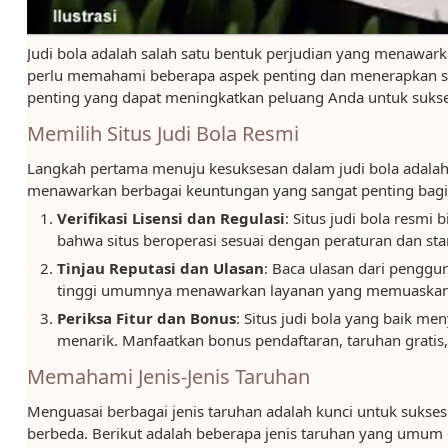
Judi bola adalah salah satu bentuk perjudian yang menawark
perlu memahami beberapa aspek penting dan menerapkan str
penting yang dapat meningkatkan peluang Anda untuk sukse
Memilih Situs Judi Bola Resmi
Langkah pertama menuju kesuksesan dalam judi bola adalah me
menawarkan berbagai keuntungan yang sangat penting bag
Verifikasi Lisensi dan Regulasi
: Situs judi bola resmi 
bahwa situs beroperasi sesuai dengan peraturan dan s
Tinjau Reputasi dan Ulasan
: Baca ulasan dari pengguna
tinggi umumnya menawarkan layanan yang memuaskan 
Periksa Fitur dan Bonus
: Situs judi bola yang baik men
menarik. Manfaatkan bonus pendaftaran, taruhan gratis
Memahami Jenis-Jenis Taruhan
Menguasai berbagai jenis taruhan adalah kunci untuk sukse
berbeda. Berikut adalah beberapa jenis taruhan yang umum 