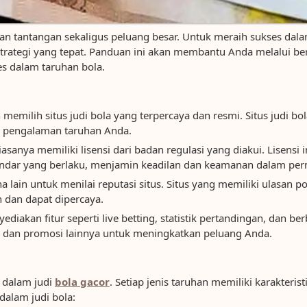
an tantangan sekaligus peluang besar. Untuk meraih sukses dala
ategi yang tepat. Panduan ini akan membantu Anda melalui be
s dalam taruhan bola.
milih situs judi bola yang terpercaya dan resmi. Situs judi bo
i pengalaman taruhan Anda.
biasanya memiliki lisensi dari badan regulasi yang diakui. Lisensi
tandar yang berlaku, menjamin keadilan dan keamanan dalam per
 lain untuk menilai reputasi situs. Situs yang memiliki ulasan pos
dan dapat dipercaya.
yediakan fitur seperti live betting, statistik pertandingan, dan b
, dan promosi lainnya untuk meningkatkan peluang Anda.
s dalam judi
bola gacor
. Setiap jenis taruhan memiliki karakteris
dalam judi bola: