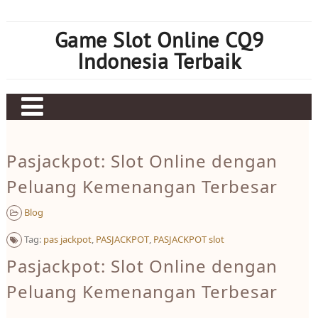
Skip
to
Game Slot Online CQ9
content
Indonesia Terbaik
Contact Us
Pasjackpot: Slot Online dengan
Privacy Policy
Peluang Kemenangan Terbesar
Earnings Disclaimer
Blog
About Us
Tag:
pas jackpot
,
PASJACKPOT
,
PASJACKPOT slot
Pasjackpot: Slot Online dengan
Peluang Kemenangan Terbesar