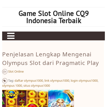
Skip
to
Game Slot Online CQ9
content
Indonesia Terbaik
Contact Us
Penjelasan Lengkap Mengenai
Privacy Policy
Olympus Slot dari Pragmatic Play
Earnings Disclaimer
Slot Online
About Us
Tag:
daftar olympus1000
,
link olympus1000
,
login olympus1000
,
olympus 1000
,
situs olympus1000