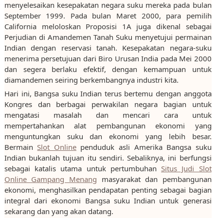
menyelesaikan kesepakatan negara suku mereka pada bulan
September 1999. Pada bulan Maret 2000, para pemilih
California meloloskan Proposisi 1A juga dikenal sebagai
Perjudian di Amandemen Tanah Suku menyetujui permainan
Indian dengan reservasi tanah. Kesepakatan negara-suku
menerima persetujuan dari Biro Urusan India pada Mei 2000
dan segera berlaku efektif, dengan kemampuan untuk
diamandemen seiring berkembangnya industri kita.
Hari ini, Bangsa suku Indian terus bertemu dengan anggota
Kongres dan berbagai perwakilan negara bagian untuk
mengatasi masalah dan mencari cara untuk
mempertahankan alat pembangunan ekonomi yang
menguntungkan suku dan ekonomi yang lebih besar.
Bermain
Slot Online
penduduk asli Amerika Bangsa suku
Indian bukanlah tujuan itu sendiri. Sebaliknya, ini berfungsi
sebagai katalis utama untuk pertumbuhan
Situs Judi Slot
Online Gampang Menang
masyarakat dan pembangunan
ekonomi, menghasilkan pendapatan penting sebagai bagian
integral dari ekonomi Bangsa suku Indian untuk generasi
sekarang dan yang akan datang.