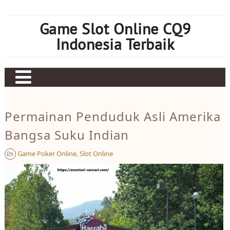
Skip
to
Game Slot Online CQ9
content
Indonesia Terbaik
Contact Us
Permainan Penduduk Asli Amerika
Privacy Policy
Bangsa Suku Indian
Earnings Disclaimer
Game Poker Online
,
Slot Online
About Us