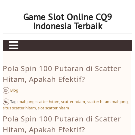
Skip
to
Game Slot Online CQ9
content
Indonesia Terbaik
Contact Us
Pola Spin 100 Putaran di Scatter
Privacy Policy
Hitam, Apakah Efektif?
Earnings Disclaimer
Blog
About Us
Tag:
mahjong scatter hitam
,
scatter hitam
,
scatter hitam mahjong
,
situs scatter hitam
,
slot scatter hitam
Pola Spin 100 Putaran di Scatter
Hitam, Apakah Efektif?