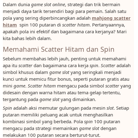
Dalam dunia
game slot online
, strategi dan trik bermain
menjadi daya tarik tersendiri bagi para pemain. Salah satu
pola yang sering diperbincangkan adalah
mahjong scatter
hitam
spin 100 putaran di
scatter hitam
. Pertanyaannya,
apakah pola ini efektif dan bagaimana cara kerjanya? Mari
kita bahas lebih dalam.
Memahami Scatter Hitam dan Spin
Sebelum membahas lebih jauh, penting untuk memahami
apa itu
scatter
dan bagaimana cara kerja
spin
.
Scatter
adalah
simbol khusus dalam
game slot
yang seringkali menjadi
kunci untuk memicu fitur bonus, seperti putaran gratis atau
mini
game
.
Scatter hitam
mengacu pada simbol
scatter
yang
didesain dengan warna hitam atau tema gelap tertentu,
tergantung pada
game slot
yang dimainkan.
Spin
adalah aksi memutar gulungan pada mesin
slot
. Setiap
putaran memiliki peluang acak untuk menghasilkan
kombinasi simbol yang berbeda. Pola
spin
100 putaran
mengacu pada strategi memainkan
game slot
dengan
melakukan 100 putaran secara berturut-turut.