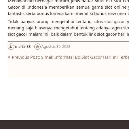
Menawarkan berbagai macam jenis daftar situs BO Slot On
Gacor di Indonesia memberikan semua game slot online ya
fantastis serta bonus karena kami memiliki bonus new memb
Tidak banyak orang mengetahui tentang situs slot gacor 
menang saja biasanya mengetahui tentang adanya agen slot
slot gacor malam ini, baik dalam bentuk link slot gacor hari in
martin88
Agustus 30, 2023
Navigasi
Previous Post: Simak Informasi Bo Slot Gacor Hari Ini Terb
pos