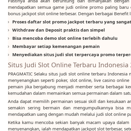
Pastinya anda akan beruntung dan dimanjakan dengan 
mendapatkan semua game judi online promo paling baru da
bonus jackpot slot online terbesar. Dengan berbagai Benefit la
Proses daftar slot promo jackpot terbaru yang sang
Withdraw dan Deposit praktis dan simpel
Bisa mencoba demo slot online terlebih dahulu
Membayar setiap kemenangan pemain
Menyediakan situs judi slot terpercaya promo terpe
Situs Judi Slot Online Terbaru Indonesia
PRAGMATIC Selaku situs judi slot online terbaru Indones
menyenangkan seperti poker, slot online, live casino onli
pemain jika bergabung menjadi member serta berbagai k
kemudahan dalam memainkan semua permainan dalam satu daf
Anda dapat memilih permainan sesuai skill dan kesukaan 
semakin sering bermain dan mengumpulkannya bisa me
mendapatkan uang dengan mudah melalui judi slot online pa
Ketika kamu mencoba sekian banyak macam upaya dalam men
menyenangkan, ialah mendapatkan jackpot slot terbesar, se