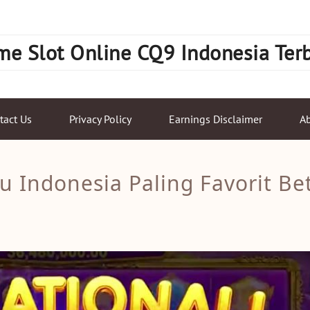
e Slot Online CQ9 Indonesia Ter
tact Us
Privacy Policy
Earnings Disclaimer
Ab
ru Indonesia Paling Favorit Bet