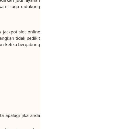
dirkan judi layanan
 kami juga didukung
 jackpot slot online
ngkan tidak sedikit
kan ketika bergabung
a apalagi jika anda