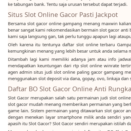
ke tabungan bank. Tentu saja urusan tersebut dapat terjadi.
Situs Slot Online Gacor Pasti Jackpot
Bersama slot gacor online gampang menang maxwin kalian 
benar sangat kami rekomendasikan bermain slot gacor anti bon
kami saja langsung gan, tak perlu tunggu apapun lagi ataupu
Oleh karena itu tentunya daftar slot online terbaru Gam
kemungkinan menang yang lebih besar untuk anda selama m
Ditambah lagi kami memiliki adanya jam atau info jadwal 
mendapatkan keuntungan dari rtp slot online winrate terti
agen admin situs judi slot online paling gacor gampang m
menggunakan slot deposit via dana, gopay, ovo, linkaja dan s
Daftar BO Slot Gacor Online Anti Rungka
Slot Gacor merupakan salah satu permainan judi slot online
slot gacor mudah menang memberikan permainan yang berb
game lain. Sistem permainan yang ditawarkan slot gacor an
dengan menekan layar smartphone milik anda sendiri yan
apasih itu Slot Gacor? Slot Gacor sendiri merupakan istila