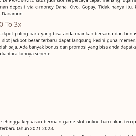
 Di PRAGMATIC situs judi slot terpercaya cepat menang juga ha
ayanan deposit via e-money Dana, Ovo, Gopay. Tidak hanya itu,
dan Danamon.
0 To 3x
 jackpot paling baru yang bisa anda mainkan bersama dan bonus
slot jackpot besar terbaru dapat langsung kesini guna memena
upiah saja. Ada banyak bonus dan promosi yang bisa anda dapat
iantara lainnya seperti:
 sehingga kepuasan bermain game slot online baru akan tercipt
 terbaru tahun 2021 2023.