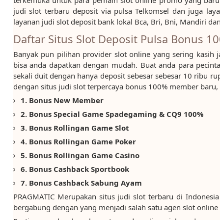
terkemuka untuk para pemain slot online promo yang baru.
judi slot terbaru deposit via pulsa Telkomsel dan juga l
layanan judi slot deposit bank lokal Bca, Bri, Bni, Mandiri 
Daftar Situs Slot Deposit Pulsa Bonus 10
Banyak pun pilihan provider slot online yang sering kasih
bisa anda dapatkan dengan mudah. Buat anda para pecinta 
sekali duit dengan hanya deposit sebesar sebesar 10 ribu r
dengan situs judi slot terpercaya bonus 100% member baru, d
1. Bonus New Member
2. Bonus Special Game Spadegaming & CQ9 100%
3. Bonus Rollingan Game Slot
4. Bonus Rollingan Game Poker
5. Bonus Rollingan Game Casino
6. Bonus Cashback Sportbook
7. Bonus Cashback Sabung Ayam
PRAGMATIC Merupakan situs judi slot terbaru di Indonesia
bergabung dengan yang menjadi salah satu agen slot online