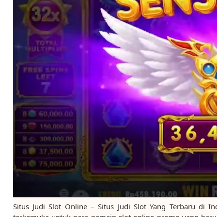
Situs Judi Slot Online – Situs Judi Slot Yang Terbaru d