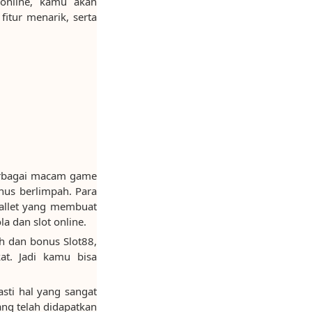
 online, kamu akan
itur menarik, serta
berbagai macam game
onus berlimpah. Para
allet yang membuat
 dan slot online.
h dan bonus Slot88,
t. Jadi kamu bisa
sti hal yang sangat
ng telah didapatkan