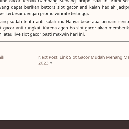
line Gacor Terbaik Gampang Menang Jackpot Saat Ini. Kami se
ng dapat berikan bettors slot gacor anti kalah hadiah jackp
er terbesar dengan promo winrate tertinggi.
yang sudah tentu anti kalah ini. Hanya beberapa pemain seni
 gacor anti rungkat. Karena agen bo slot gacor akan memberik
i atau live slot gacor pasti maxwin hari ini.
aik
Next Post: Link Slot Gacor Mudah Menang Ma
2023