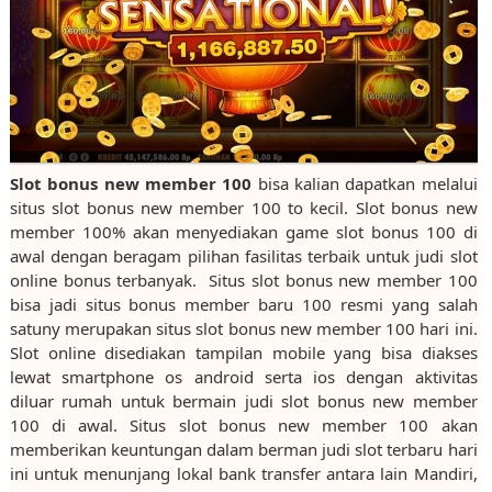
Slot bonus new member 100
bisa kalian dapatkan melalui
situs slot bonus new member 100 to kecil. Slot bonus new
member 100% akan menyediakan game slot bonus 100 di
awal dengan beragam pilihan fasilitas terbaik untuk judi slot
online bonus terbanyak. Situs slot bonus new member 100
bisa jadi situs bonus member baru 100 resmi yang salah
satuny merupakan situs slot bonus new member 100 hari ini.
Slot online disediakan tampilan mobile yang bisa diakses
lewat smartphone os android serta ios dengan aktivitas
diluar rumah untuk bermain judi slot bonus new member
100 di awal. Situs slot bonus new member 100 akan
memberikan keuntungan dalam berman judi slot terbaru hari
ini untuk menunjang lokal bank transfer antara lain Mandiri,