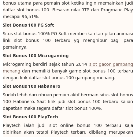
bonus utama para pemain slot ketika ingin memainkan judi
daftar slot bonus 100. Besaran nilai RTP dari Pragmatic Play
mecapai 96,51%.
Slot Bonus 100 PG Soft
Situs slot bonus 100% PG Soft memberikan tampilan animasi
link slot bonus 100 terbaru yg menghibur bagi para
pemainnya.
Slot Bonus 100 Microgaming
Microgaming berdiri sejak tahun 2014
slot gacor gampang
menang
dan memiliki banyak game slot bonus 100 terbaru
dengan link daftar slot bonus 100 gampang menang.
Slot Bonus 100 Habanero
Sudah lebih dari ribuan pemain aktif bermain situs slot bonus
100 Habanero. Saat link judi slot bonus 100 terbaru kalian
dapatkan maka segera daftar slot bonus 100%.
Slot Bonus 100 PlayTech
Playtech ialah judi slot online bonus 100 terbaru saja
didirikan akan tetapi Playtech terbaru dibilang merupakan