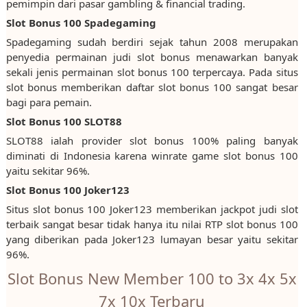
pemimpin dari pasar gambling & financial trading.
Slot Bonus 100 Spadegaming
Spadegaming sudah berdiri sejak tahun 2008 merupakan
penyedia permainan judi slot bonus menawarkan banyak
sekali jenis permainan slot bonus 100 terpercaya. Pada situs
slot bonus memberikan daftar slot bonus 100 sangat besar
bagi para pemain.
Slot Bonus 100 SLOT88
SLOT88 ialah provider slot bonus 100% paling banyak
diminati di Indonesia karena winrate game slot bonus 100
yaitu sekitar 96%.
Slot Bonus 100 Joker123
Situs slot bonus 100 Joker123 memberikan jackpot judi slot
terbaik sangat besar tidak hanya itu nilai RTP slot bonus 100
yang diberikan pada Joker123 lumayan besar yaitu sekitar
96%.
Slot Bonus New Member 100 to 3x 4x 5x
7x 10x Terbaru