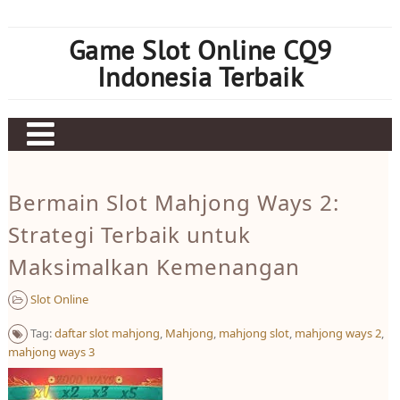
Skip
to
Game Slot Online CQ9
content
Indonesia Terbaik
Contact Us
Bermain Slot Mahjong Ways 2:
Privacy Policy
Strategi Terbaik untuk
Earnings Disclaimer
Maksimalkan Kemenangan
About Us
Slot Online
Tag:
daftar slot mahjong
,
Mahjong
,
mahjong slot
,
mahjong ways 2
,
mahjong ways 3