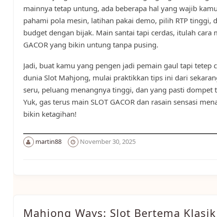
mainnya tetap untung, ada beberapa hal yang wajib kamu 
pahami pola mesin, latihan pakai demo, pilih RTP tinggi, 
budget dengan bijak. Main santai tapi cerdas, itulah cara
GACOR yang bikin untung tanpa pusing.
Jadi, buat kamu yang pengen jadi pemain gaul tapi tetep 
dunia Slot Mahjong, mulai praktikkan tips ini dari sekara
seru, peluang menangnya tinggi, dan yang pasti dompet 
Yuk, gas terus main SLOT GACOR dan rasain sensasi men
bikin ketagihan!
martin88
November 30, 2025
Mahjong Ways: Slot Bertema Klasik