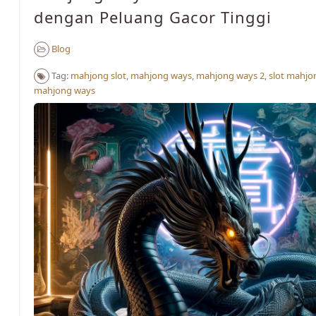
dengan Peluang Gacor Tinggi
Blog
Tag:
mahjong slot
,
mahjong ways
,
mahjong ways 2
,
slot mahjo
mahjong ways