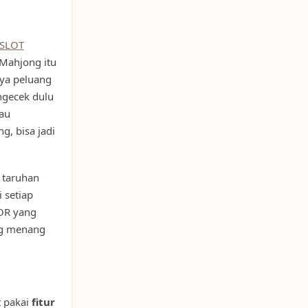
SLOT
t Mahjong itu
nya peluang
ngecek dulu
lau
g, bisa jadi
 taruhan
i setiap
COR yang
ang menang
 pakai
fitur