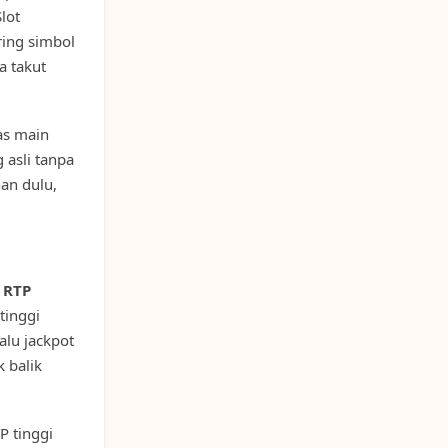
lot
ring simbol
a takut
pas main
asli tanpa
an dulu,
k
RTP
tinggi
alu jackpot
 balik
P tinggi