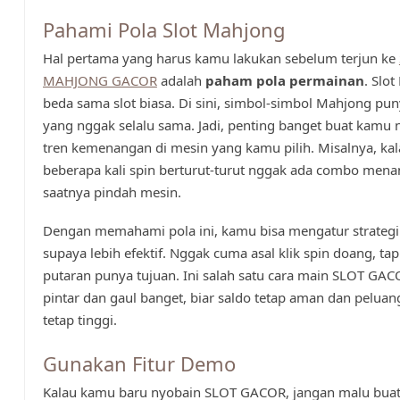
Pahami Pola Slot Mahjong
Hal pertama yang harus kamu lakukan sebelum terjun ke
MAHJONG GACOR
adalah
paham pola permainan
. Slo
beda sama slot biasa. Di sini, simbol-simbol Mahjong pu
yang nggak selalu sama. Jadi, penting banget buat kamu 
tren kemenangan di mesin yang kamu pilih. Misalnya, ka
beberapa kali spin berturut-turut nggak ada combo menan
saatnya pindah mesin.
Dengan memahami pola ini, kamu bisa mengatur strategi
supaya lebih efektif. Nggak cuma asal klik spin doang, tap
putaran punya tujuan. Ini salah satu cara main SLOT GA
pintar dan gaul banget, biar saldo tetap aman dan pelu
tetap tinggi.
Gunakan Fitur Demo
Kalau kamu baru nyobain SLOT GACOR, jangan malu buat