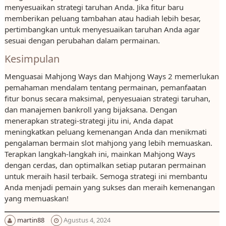
menyesuaikan strategi taruhan Anda. Jika fitur baru
memberikan peluang tambahan atau hadiah lebih besar,
pertimbangkan untuk menyesuaikan taruhan Anda agar
sesuai dengan perubahan dalam permainan.
Kesimpulan
Menguasai Mahjong Ways dan Mahjong Ways 2 memerlukan
pemahaman mendalam tentang permainan, pemanfaatan
fitur bonus secara maksimal, penyesuaian strategi taruhan,
dan manajemen bankroll yang bijaksana. Dengan
menerapkan strategi-strategi jitu ini, Anda dapat
meningkatkan peluang kemenangan Anda dan menikmati
pengalaman bermain slot mahjong yang lebih memuaskan.
Terapkan langkah-langkah ini, mainkan Mahjong Ways
dengan cerdas, dan optimalkan setiap putaran permainan
untuk meraih hasil terbaik. Semoga strategi ini membantu
Anda menjadi pemain yang sukses dan meraih kemenangan
yang memuaskan!
martin88
Agustus 4, 2024