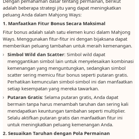
Dengan pemahaman dasar tentang permainan, berikut
adalah beberapa strategi jitu yang dapat meningkatkan
peluang Anda dalam Mahjong Ways:
1. Manfaatkan Fitur Bonus Secara Maksimal
Fitur bonus adalah salah satu elemen kunci dalam Mahjong
Ways. Menggunakan fitur-fitur ini dengan bijaksana dapat
memberikan peluang tambahan untuk meraih kemenangan.
Simbol Wild dan Scatter
: Simbol wild dapat
menggantikan simbol lain untuk menyelesaikan kombinasi
kemenangan yang menguntungkan, sedangkan simbol
scatter sering memicu fitur bonus seperti putaran gratis.
Perhatikan kemunculan simbol-simbol ini dan manfaatkan
setiap kesempatan yang mereka tawarkan.
Putaran Gratis
: Selama putaran gratis, Anda dapat
bermain tanpa harus menambah taruhan dan sering kali
mendapatkan keuntungan tambahan seperti multiplier.
Selalu aktifkan putaran gratis dan manfaatkan fitur ini
untuk meningkatkan peluang kemenangan Anda.
2. Sesuaikan Taruhan dengan Pola Permainan