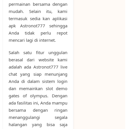
permainan bersama dengan
mudah. Selain itu, kami
termasuk sedia kan aplikasi
apk Astronot777 sehingga
Anda tidak perlu repot
mencari lagi di internet.
Salah satu fitur unggulan
berasal dari website kami
adalah ada Astronot777 live
chat yang siap menunjang
Anda di dalam sistem login
dan memainkan slot demo
gates of olympus. Dengan
ada fasilitas ini, Anda mampu
bersama dengan ringan
menanggulangi segala
halangan yang bisa saja