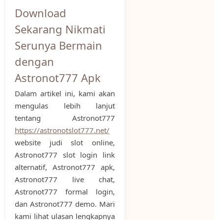
Download
Sekarang Nikmati
Serunya Bermain
dengan
Astronot777 Apk
Dalam artikel ini, kami akan
mengulas lebih lanjut
tentang Astronot777
https://astronotslot777.net/
website judi slot online,
Astronot777 slot login link
alternatif, Astronot777 apk,
Astronot777 live chat,
Astronot777 formal login,
dan Astronot777 demo. Mari
kami lihat ulasan lengkapnya