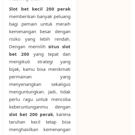
Slot bet kecil 200 perak
memberikan banyak peluang
bagi pemain untuk meraih
kemenangan besar dengan
risiko yang lebih rendah.
Dengan memilih
situs slot
bet 200
yang tepat dan
mengikuti strategi yang
bijak, kamu bisa menikmati
permainan yang
menyenangkan sekaligus
menguntungkan. Jadi, tidak
perlu ragu untuk mencoba
keberuntunganmu dengan
slot bet 200 perak
, karena
taruhan kecil tetap bisa
menghasilkan kemenangan