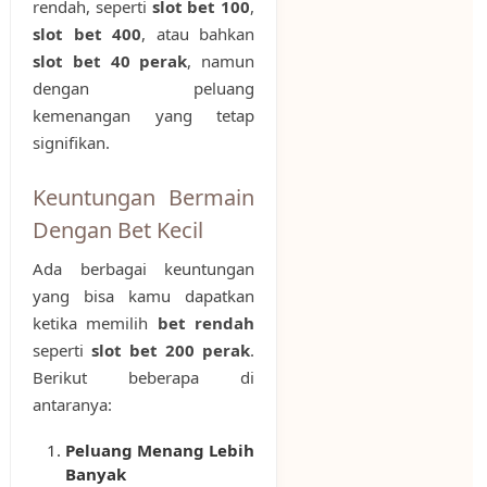
rendah, seperti
slot bet 100
,
slot bet 400
, atau bahkan
slot bet 40 perak
, namun
dengan peluang
kemenangan yang tetap
signifikan.
Keuntungan Bermain
Dengan Bet Kecil
Ada berbagai keuntungan
yang bisa kamu dapatkan
ketika memilih
bet rendah
seperti
slot bet 200 perak
.
Berikut beberapa di
antaranya:
Peluang Menang Lebih
Banyak