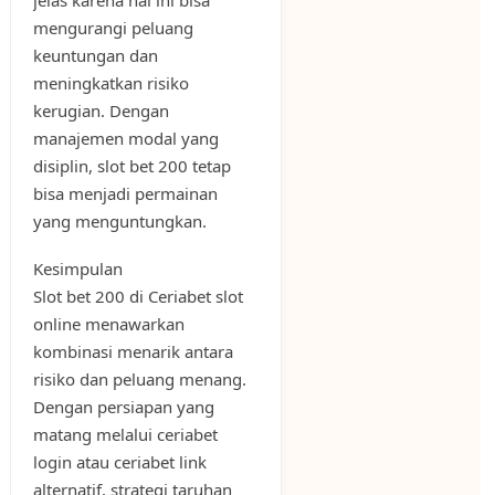
mengurangi peluang
keuntungan dan
meningkatkan risiko
kerugian. Dengan
manajemen modal yang
disiplin, slot bet 200 tetap
bisa menjadi permainan
yang menguntungkan.
Kesimpulan
Slot bet 200 di Ceriabet slot
online menawarkan
kombinasi menarik antara
risiko dan peluang menang.
Dengan persiapan yang
matang melalui ceriabet
login atau ceriabet link
alternatif, strategi taruhan