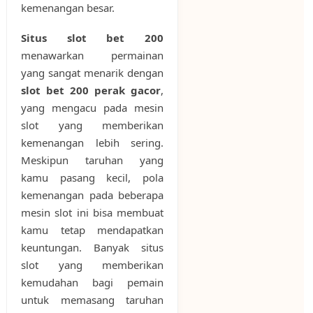
kemenangan besar.
Situs slot bet 200
menawarkan permainan
yang sangat menarik dengan
slot bet 200 perak gacor
,
yang mengacu pada mesin
slot yang memberikan
kemenangan lebih sering.
Meskipun taruhan yang
kamu pasang kecil, pola
kemenangan pada beberapa
mesin slot ini bisa membuat
kamu tetap mendapatkan
keuntungan. Banyak situs
slot yang memberikan
kemudahan bagi pemain
untuk memasang taruhan