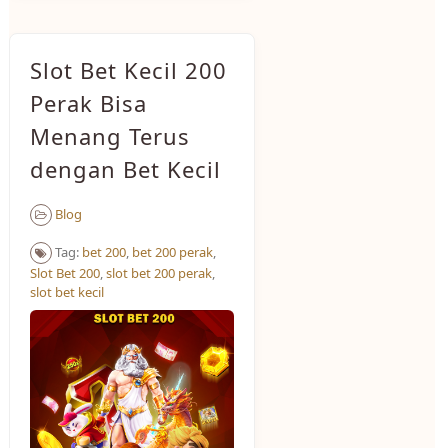
Slot Bet Kecil 200
Perak Bisa
Menang Terus
dengan Bet Kecil
Blog
Tag:
bet 200
,
bet 200 perak
,
Slot Bet 200
,
slot bet 200 perak
,
slot bet kecil