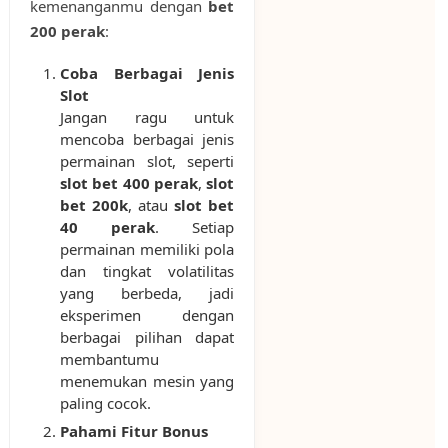
kemenanganmu dengan
bet
200 perak
:
Coba Berbagai Jenis
Slot
Jangan ragu untuk
mencoba berbagai jenis
permainan slot, seperti
slot bet 400 perak
,
slot
bet 200k
, atau
slot bet
40 perak
. Setiap
permainan memiliki pola
dan tingkat volatilitas
yang berbeda, jadi
eksperimen dengan
berbagai pilihan dapat
membantumu
menemukan mesin yang
paling cocok.
Pahami Fitur Bonus