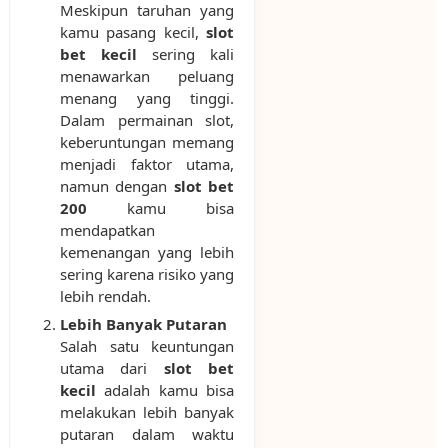
Meskipun taruhan yang
kamu pasang kecil,
slot
bet kecil
sering kali
menawarkan peluang
menang yang tinggi.
Dalam permainan slot,
keberuntungan memang
menjadi faktor utama,
namun dengan
slot bet
200
kamu bisa
mendapatkan
kemenangan yang lebih
sering karena risiko yang
lebih rendah.
Lebih Banyak Putaran
Salah satu keuntungan
utama dari
slot bet
kecil
adalah kamu bisa
melakukan lebih banyak
putaran dalam waktu