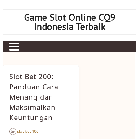
Skip
to
Game Slot Online CQ9
content
Indonesia Terbaik
Contact Us
Privacy Policy
Slot Bet 200:
Earnings Disclaimer
Panduan Cara
Menang dan
About Us
Maksimalkan
Keuntungan
slot bet 100