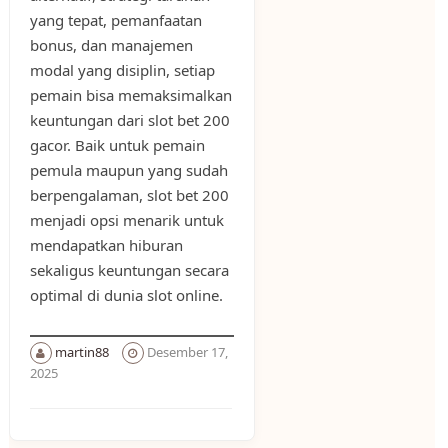
yang tepat, pemanfaatan
bonus, dan manajemen
modal yang disiplin, setiap
pemain bisa memaksimalkan
keuntungan dari slot bet 200
gacor. Baik untuk pemain
pemula maupun yang sudah
berpengalaman, slot bet 200
menjadi opsi menarik untuk
mendapatkan hiburan
sekaligus keuntungan secara
optimal di dunia slot online.
martin88
Desember 17,
2025