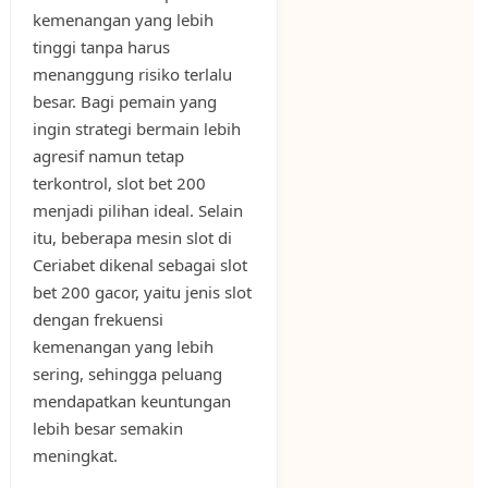
kemenangan yang lebih
tinggi tanpa harus
menanggung risiko terlalu
besar. Bagi pemain yang
ingin strategi bermain lebih
agresif namun tetap
terkontrol, slot bet 200
menjadi pilihan ideal. Selain
itu, beberapa mesin slot di
Ceriabet dikenal sebagai slot
bet 200 gacor, yaitu jenis slot
dengan frekuensi
kemenangan yang lebih
sering, sehingga peluang
mendapatkan keuntungan
lebih besar semakin
meningkat.