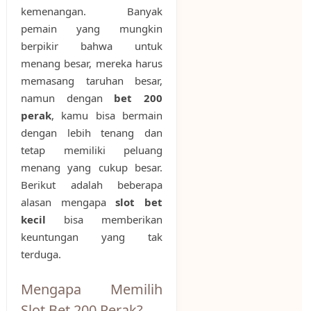
kemenangan. Banyak
pemain yang mungkin
berpikir bahwa untuk
menang besar, mereka harus
memasang taruhan besar,
namun dengan
bet 200
perak
, kamu bisa bermain
dengan lebih tenang dan
tetap memiliki peluang
menang yang cukup besar.
Berikut adalah beberapa
alasan mengapa
slot bet
kecil
bisa memberikan
keuntungan yang tak
terduga.
Mengapa Memilih
Slot Bet 200 Perak?