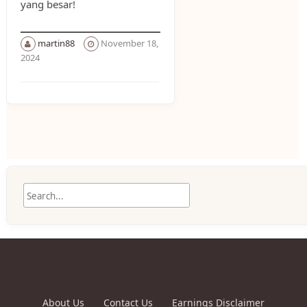
yang besar!
martin88
November 18,
2024
About Us
Contact Us
Earnings Disclaimer