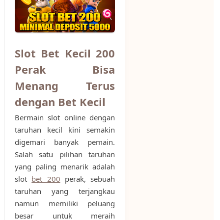
Slot Bet Kecil 200
Perak Bisa
Menang Terus
dengan Bet Kecil
Bermain slot online dengan
taruhan kecil kini semakin
digemari banyak pemain.
Salah satu pilihan taruhan
yang paling menarik adalah
slot
bet 200
perak, sebuah
taruhan yang terjangkau
namun memiliki peluang
besar untuk meraih