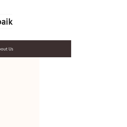
baik
out Us