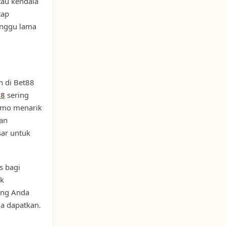
tau kendala
tap
unggu lama
n di Bet88
88
sering
omo menarik
an
sar untuk
s bagi
uk
ing Anda
a dapatkan.