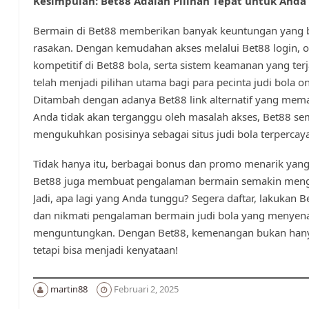
Kesimpulan: Bet88 Adalah Pilihan Tepat untuk Anda
Bermain di Bet88 memberikan banyak keuntungan yang 
rasakan. Dengan kemudahan akses melalui Bet88 login, 
kompetitif di Bet88 bola, serta sistem keamanan yang ter
telah menjadi pilihan utama bagi para pecinta judi bola on
Ditambah dengan adanya Bet88 link alternatif yang mem
Anda tidak akan terganggu oleh masalah akses, Bet88 se
mengukuhkan posisinya sebagai situs judi bola terpercaya
Tidak hanya itu, berbagai bonus dan promo menarik yan
Bet88 juga membuat pengalaman bermain semakin men
Jadi, apa lagi yang Anda tunggu? Segera daftar, lakukan B
dan nikmati pengalaman bermain judi bola yang menyen
menguntungkan. Dengan Bet88, kemenangan bukan hany
tetapi bisa menjadi kenyataan!
martin88
Februari 2, 2025