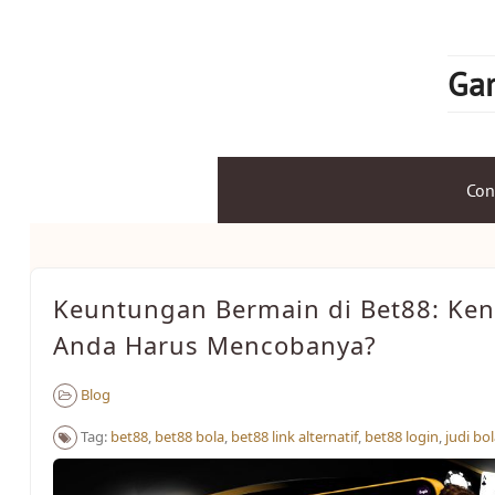
Skip
to
content
Gam
Con
Keuntungan Bermain di Bet88: Ke
Anda Harus Mencobanya?
Blog
Tag:
bet88
,
bet88 bola
,
bet88 link alternatif
,
bet88 login
,
judi bo