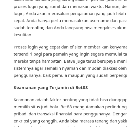
proses login yang rumit dan memakan waktu. Namun, d
login, Anda akan merasakan pengalaman yang jauh lebi
cepat. Anda hanya perlu memasukkan username dan pas
sudah terdaftar, dan Anda langsung bisa mengakses akun
kesulitan.
Proses login yang cepat dan efisien memberikan kenyam
tersendiri bagi para pemain yang ingin segera memulai t
mereka tanpa hambatan. Bet88 juga terus berupaya men
sistemnya agar semakin nyaman dan mudah diakses ole
penggunanya, baik pemula maupun yang sudah berpeng
Keamanan yang Terjamin di Bet88
Keamanan adalah faktor penting yang tidak bisa diangga
memilih situs judi bola. Bet88 mengutamakan perlindung
pribadi dan transaksi finansial para penggunanya. Denga
enkripsi yang canggih, Anda bisa merasa tenang dan yak