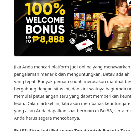
Jika Anda mencari platform judi online yang menawarkan
pengalaman menarik dan menguntungkan, Bet88 adalah p
yang tepat. Banyak pemain sudah merasakan manfaat bes
bergabung dengan situs ini, dan kini saatnya bagi Anda u
memulai petualangan seru yang dapat memberikan keun
lebih. Dalam artikel ini, kita akan membahas keuntunga
yang akan Anda dapatkan saat bermain di Bet88, serta 
Anda harus segera mencobanya.
Bet88: Situs Judi Bola yang Tepat untuk Pecinta Tar