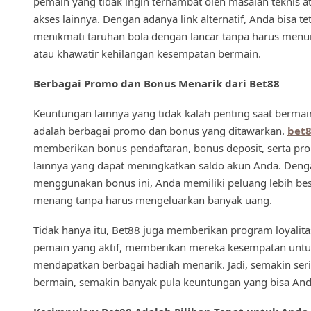
pemain yang tidak ingin terhambat oleh masalah teknis a
akses lainnya. Dengan adanya link alternatif, Anda bisa te
menikmati taruhan bola dengan lancar tanpa harus men
atau khawatir kehilangan kesempatan bermain.
Berbagai Promo dan Bonus Menarik dari Bet88
Keuntungan lainnya yang tidak kalah penting saat bermai
adalah berbagai promo dan bonus yang ditawarkan.
bet
memberikan bonus pendaftaran, bonus deposit, serta pr
lainnya yang dapat meningkatkan saldo akun Anda. Deng
menggunakan bonus ini, Anda memiliki peluang lebih be
menang tanpa harus mengeluarkan banyak uang.
Tidak hanya itu, Bet88 juga memberikan program loyalita
pemain yang aktif, memberikan mereka kesempatan unt
mendapatkan berbagai hadiah menarik. Jadi, semakin ser
bermain, semakin banyak pula keuntungan yang bisa And