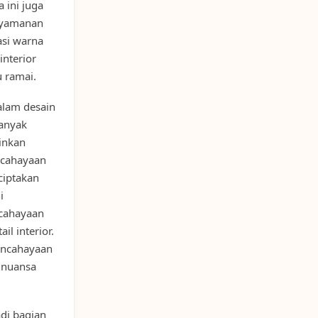
 ini juga
nyamanan
asi warna
nterior
 ramai.
alam desain
banyak
inkan
ncahayaan
ciptakan
i
ncahayaan
l interior.
encahayaan
 nuansa
adi bagian