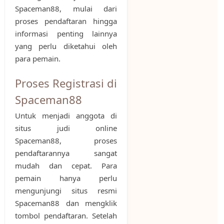
Spaceman88, mulai dari
proses pendaftaran hingga
informasi penting lainnya
yang perlu diketahui oleh
para pemain.
Proses Registrasi di
Spaceman88
Untuk menjadi anggota di
situs judi online
Spaceman88, proses
pendaftarannya sangat
mudah dan cepat. Para
pemain hanya perlu
mengunjungi situs resmi
Spaceman88 dan mengklik
tombol pendaftaran. Setelah