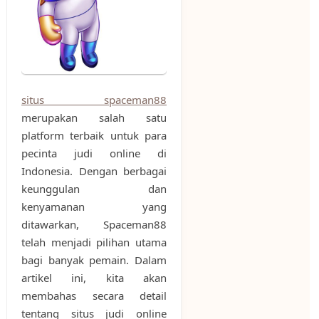
situs spaceman88
merupakan salah satu
platform terbaik untuk para
pecinta judi online di
Indonesia. Dengan berbagai
keunggulan dan
kenyamanan yang
ditawarkan, Spaceman88
telah menjadi pilihan utama
bagi banyak pemain. Dalam
artikel ini, kita akan
membahas secara detail
tentang situs judi online