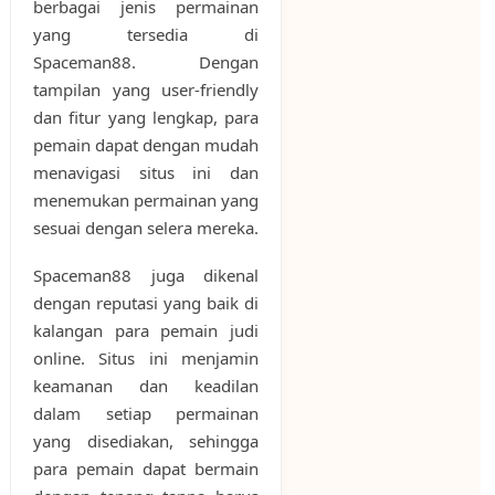
berbagai jenis permainan
yang tersedia di
Spaceman88. Dengan
tampilan yang user-friendly
dan fitur yang lengkap, para
pemain dapat dengan mudah
menavigasi situs ini dan
menemukan permainan yang
sesuai dengan selera mereka.
Spaceman88 juga dikenal
dengan reputasi yang baik di
kalangan para pemain judi
online. Situs ini menjamin
keamanan dan keadilan
dalam setiap permainan
yang disediakan, sehingga
para pemain dapat bermain