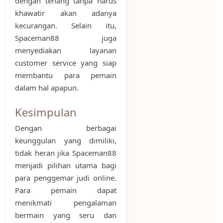
dengan tenang tanpa harus
khawatir akan adanya
kecurangan. Selain itu,
Spaceman88 juga
menyediakan layanan
customer service yang siap
membantu para pemain
dalam hal apapun.
Kesimpulan
Dengan berbagai
keunggulan yang dimiliki,
tidak heran jika Spaceman88
menjadi pilihan utama bagi
para penggemar judi online.
Para pemain dapat
menikmati pengalaman
bermain yang seru dan