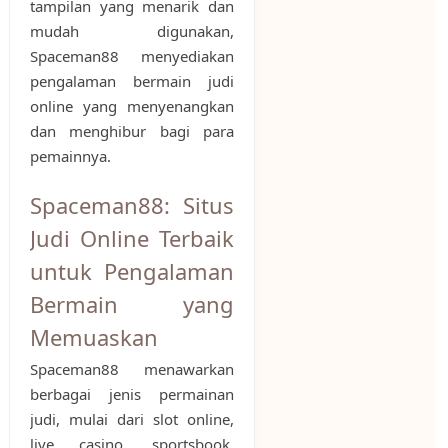
tampilan yang menarik dan
mudah digunakan,
Spaceman88 menyediakan
pengalaman bermain judi
online yang menyenangkan
dan menghibur bagi para
pemainnya.
Spaceman88: Situs
Judi Online Terbaik
untuk Pengalaman
Bermain yang
Memuaskan
Spaceman88 menawarkan
berbagai jenis permainan
judi, mulai dari slot online,
live casino, sportsbook,