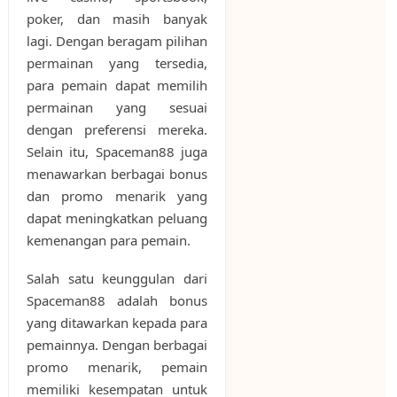
poker, dan masih banyak
lagi. Dengan beragam pilihan
permainan yang tersedia,
para pemain dapat memilih
permainan yang sesuai
dengan preferensi mereka.
Selain itu, Spaceman88 juga
menawarkan berbagai bonus
dan promo menarik yang
dapat meningkatkan peluang
kemenangan para pemain.
Salah satu keunggulan dari
Spaceman88 adalah bonus
yang ditawarkan kepada para
pemainnya. Dengan berbagai
promo menarik, pemain
memiliki kesempatan untuk