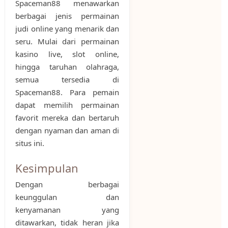
Spaceman88 menawarkan
berbagai jenis permainan
judi online yang menarik dan
seru. Mulai dari permainan
kasino live, slot online,
hingga taruhan olahraga,
semua tersedia di
Spaceman88. Para pemain
dapat memilih permainan
favorit mereka dan bertaruh
dengan nyaman dan aman di
situs ini.
Kesimpulan
Dengan berbagai
keunggulan dan
kenyamanan yang
ditawarkan, tidak heran jika