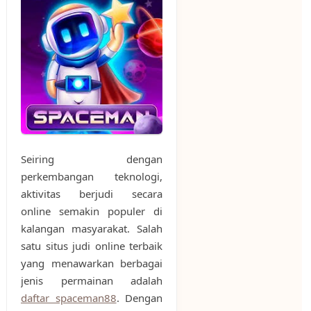
Seiring dengan
perkembangan teknologi,
aktivitas berjudi secara
online semakin populer di
kalangan masyarakat. Salah
satu situs judi online terbaik
yang menawarkan berbagai
jenis permainan adalah
daftar spaceman88
. Dengan