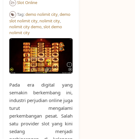
Slot Online
Tag:
demo nolimit city
,
demo
slot nolimit city
,
nolimit city
,
nolimit city demo
,
slot demo
nolimit city
Pada era digital yang
semakin berkembang ini,
industri perjudian online juga
turut mengalami
perkembangan pesat. Salah
satu provider slot yang kini
sedang menjadi