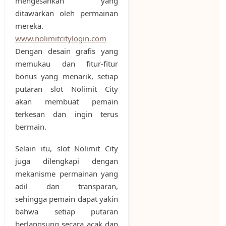
mengesankan yang
ditawarkan oleh permainan
mereka.
www.nolimitcitylogin.com
Dengan desain grafis yang
memukau dan fitur-fitur
bonus yang menarik, setiap
putaran slot Nolimit City
akan membuat pemain
terkesan dan ingin terus
bermain.
Selain itu, slot Nolimit City
juga dilengkapi dengan
mekanisme permainan yang
adil dan transparan,
sehingga pemain dapat yakin
bahwa setiap putaran
berlangsung secara acak dan