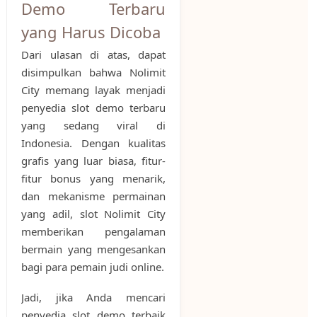
Demo Terbaru
yang Harus Dicoba
Dari ulasan di atas, dapat
disimpulkan bahwa Nolimit
City memang layak menjadi
penyedia slot demo terbaru
yang sedang viral di
Indonesia. Dengan kualitas
grafis yang luar biasa, fitur-
fitur bonus yang menarik,
dan mekanisme permainan
yang adil, slot Nolimit City
memberikan pengalaman
bermain yang mengesankan
bagi para pemain judi online.
Jadi, jika Anda mencari
penyedia slot demo terbaik