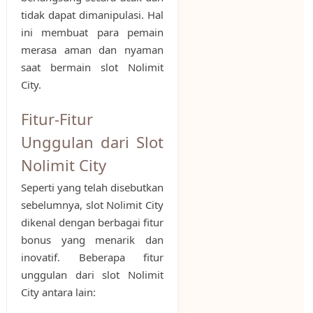
tidak dapat dimanipulasi. Hal
ini membuat para pemain
merasa aman dan nyaman
saat bermain slot Nolimit
City.
Fitur-Fitur
Unggulan dari Slot
Nolimit City
Seperti yang telah disebutkan
sebelumnya, slot Nolimit City
dikenal dengan berbagai fitur
bonus yang menarik dan
inovatif. Beberapa fitur
unggulan dari slot Nolimit
City antara lain: