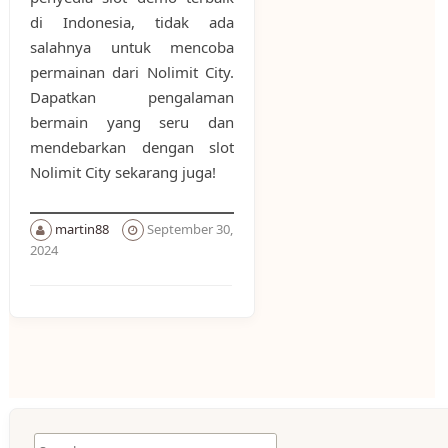
di Indonesia, tidak ada
salahnya untuk mencoba
permainan dari Nolimit City.
Dapatkan pengalaman
bermain yang seru dan
mendebarkan dengan slot
Nolimit City sekarang juga!
martin88
September 30,
2024