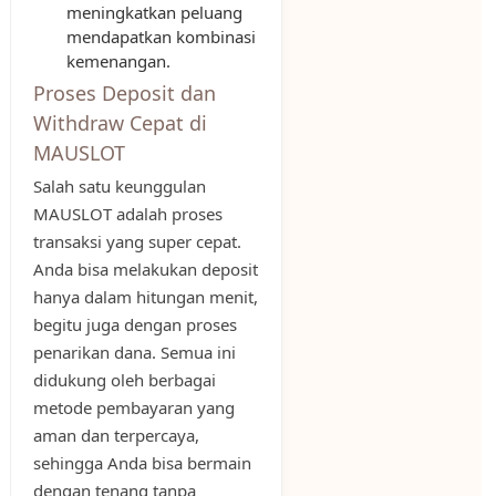
meningkatkan peluang
mendapatkan kombinasi
kemenangan.
Proses Deposit dan
Withdraw Cepat di
MAUSLOT
Salah satu keunggulan
MAUSLOT adalah proses
transaksi yang super cepat.
Anda bisa melakukan deposit
hanya dalam hitungan menit,
begitu juga dengan proses
penarikan dana. Semua ini
didukung oleh berbagai
metode pembayaran yang
aman dan terpercaya,
sehingga Anda bisa bermain
dengan tenang tanpa