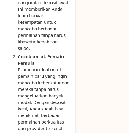
dari jumlah deposit awal.
Ini memberikan Anda
lebih banyak
kesempatan untuk
mencoba berbagai
permainan tanpa harus
khawatir kehabisan
saldo.
Cocok untuk Pemain
Pemula
Promo ini ideal untuk
pemain baru yang ingin
mencoba keberuntungan
mereka tanpa harus
mengeluarkan banyak
modal. Dengan deposit
kecil, Anda sudah bisa
menikmati berbagai
permainan berkualitas
dari provider terkenal.