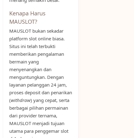
menang semakin besar.
Kenapa Harus
MAUSLOT?
MAUSLOT bukan sekadar
platform slot online biasa.
Situs ini telah terbukti
memberikan pengalaman
bermain yang
menyenangkan dan
menguntungkan. Dengan
layanan pelanggan 24 jam,
proses deposit dan penarikan
(
withdraw
) yang cepat, serta
berbagai pilihan permainan
dari provider ternama,
MAUSLOT menjadi tujuan
utama para penggemar slot