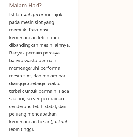
Malam Hari?
Istilah
slot gacor
merujuk
pada mesin slot yang
memiliki frekuensi
kemenangan lebih tinggi
dibandingkan mesin lainnya.
Banyak pemain percaya
bahwa waktu bermain
memengaruhi performa
mesin slot, dan malam hari
dianggap sebagai waktu
terbaik untuk bermain. Pada
saat ini, server permainan
cenderung lebih stabil, dan
peluang mendapatkan
kemenangan besar (
jackpot
)
lebih tinggi.