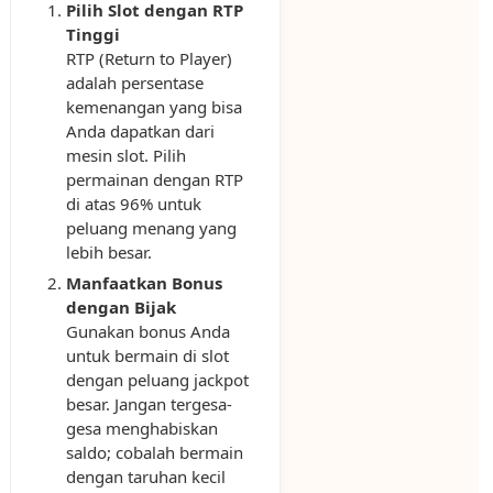
Pilih Slot dengan RTP
Tinggi
RTP (Return to Player)
adalah persentase
kemenangan yang bisa
Anda dapatkan dari
mesin slot. Pilih
permainan dengan RTP
di atas 96% untuk
peluang menang yang
lebih besar.
Manfaatkan Bonus
dengan Bijak
Gunakan bonus Anda
untuk bermain di slot
dengan peluang jackpot
besar. Jangan tergesa-
gesa menghabiskan
saldo; cobalah bermain
dengan taruhan kecil