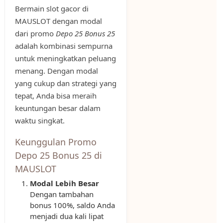
Bermain slot gacor di
MAUSLOT dengan modal
dari promo
Depo 25 Bonus 25
adalah kombinasi sempurna
untuk meningkatkan peluang
menang. Dengan modal
yang cukup dan strategi yang
tepat, Anda bisa meraih
keuntungan besar dalam
waktu singkat.
Keunggulan Promo
Depo 25 Bonus 25 di
MAUSLOT
Modal Lebih Besar
Dengan tambahan
bonus 100%, saldo Anda
menjadi dua kali lipat