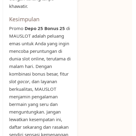
khawatir.
Kesimpulan
Promo
Depo 25 Bonus 25
di
MAUSLOT adalah peluang
emas untuk Anda yang ingin
mencoba peruntungan di
dunia slot online, terutama di
malam hari. Dengan
kombinasi bonus besar, fitur
slot gacor
, dan layanan
berkualitas, MAUSLOT
menjamin pengalaman
bermain yang seru dan
menguntungkan. Jangan
lewatkan kesempatan ini,
daftar sekarang dan rasakan
sendiri sensasi kemenangan