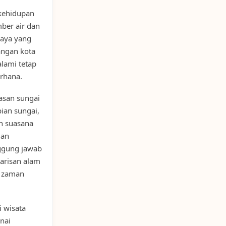
 kehidupan
ber air dan
daya yang
angan kota
alami tetap
rhana.
asan sungai
ian sungai,
an suasana
gan
nggung jawab
arisan alam
k zaman
 wisata
nai