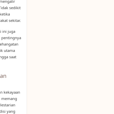
 mengalir
idak sedikit
ketika
kat sekitar.
ini juga
i pentingnya
Kehangatan
ik utama
ngga saat
san
an kekayaan
an memang
estarian
disi yang