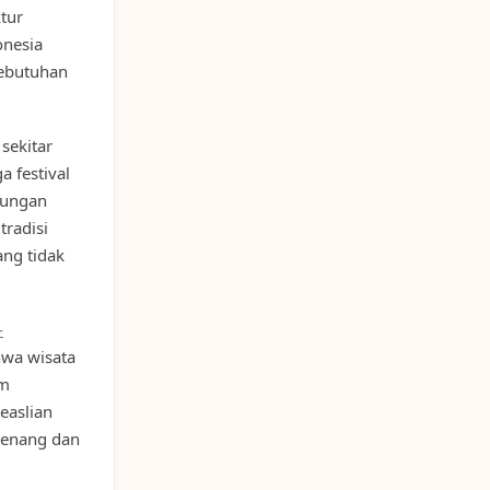
tur
onesia
kebutuhan
 sekitar
a festival
bungan
tradisi
ang tidak
-
hwa wisata
am
easlian
tenang dan