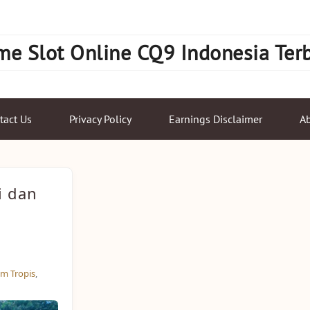
e Slot Online CQ9 Indonesia Ter
tact Us
Privacy Policy
Earnings Disclaimer
Ab
i dan
m Tropis
,