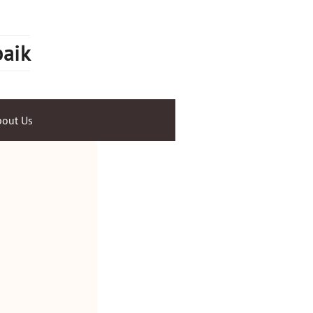
baik
out Us