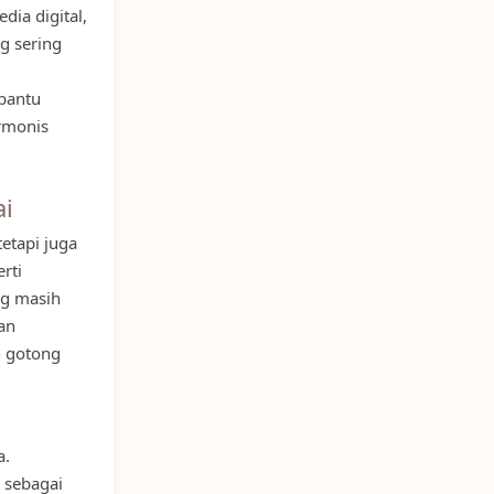
dia digital,
g sering
bantu
rmonis
ai
tetapi juga
rti
ng masih
an
n gotong
a.
 sebagai