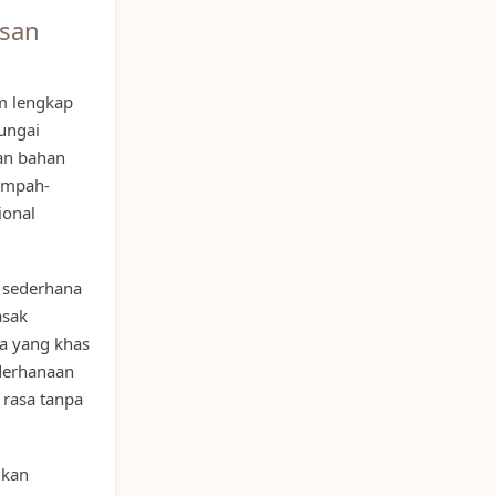
asan
m lengkap
ungai
an bahan
rempah-
ional
 sederhana
asak
a yang khas
derhanaan
 rasa tanpa
ikan