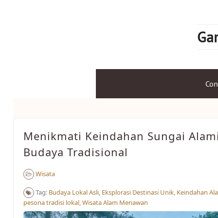
Skip
to
content
Gam
Con
Menikmati Keindahan Sungai Alam
Budaya Tradisional
Wisata
Tag:
Budaya Lokal Asli
,
Eksplorasi Destinasi Unik
,
Keindahan Ala
pesona tradisi lokal
,
Wisata Alam Menawan