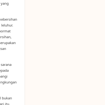
h yang
kebersihan
leluhur.
 hormat
rsihan,
merupakan
isan
 sarana
epada
bangi
lingkungan
l bukan
i itu,