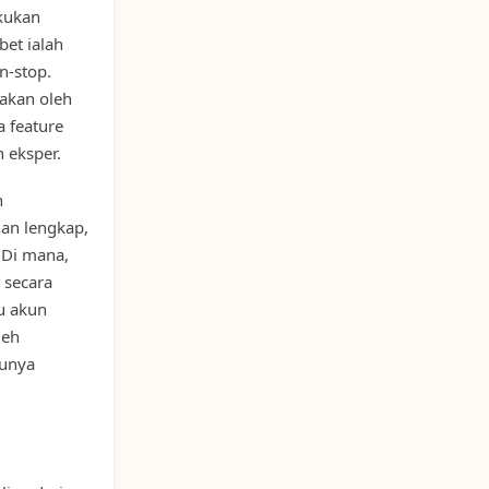
kukan
bet ialah
n-stop.
sakan oleh
 feature
 eksper.
h
an lengkap,
 Di mana,
 secara
u akun
leh
tunya