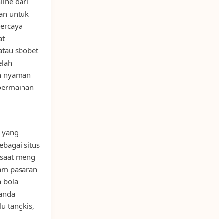
line dari
nan untuk
percaya
at
atau sbobet
elah
an nyaman
 permainan
i yang
ebagai situs
 saat meng
gam pasaran
 bola
 anda
lu tangkis,