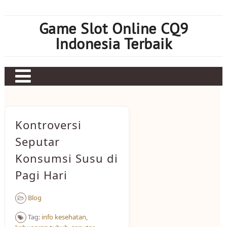
Skip
to
Game Slot Online CQ9
content
Indonesia Terbaik
Contact Us
Privacy Policy
Kontroversi
Earnings Disclaimer
Seputar
Konsumsi Susu di
About Us
Pagi Hari
Blog
Tag:
info kesehatan
,