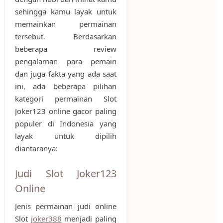
sehingga kamu layak untuk
memainkan permainan
tersebut. Berdasarkan
beberapa review
pengalaman para pemain
dan juga fakta yang ada saat
ini, ada beberapa pilihan
kategori permainan Slot
Joker123 online gacor paling
populer di Indonesia yang
layak untuk dipilih
diantaranya:
Judi Slot Joker123
Online
Jenis permainan judi online
Slot
joker388
menjadi paling