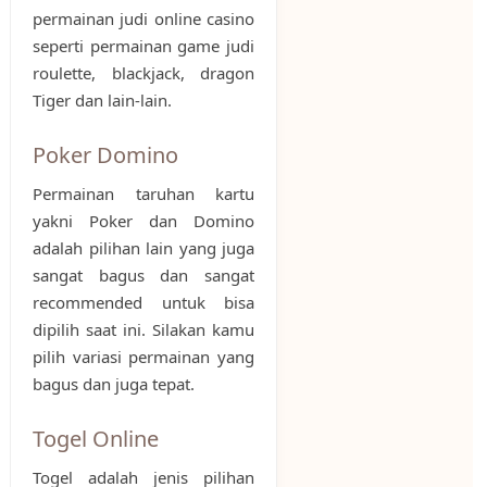
permainan judi online casino
seperti permainan game judi
roulette, blackjack, dragon
Tiger dan lain-lain.
Poker Domino
Permainan taruhan kartu
yakni Poker dan Domino
adalah pilihan lain yang juga
sangat bagus dan sangat
recommended untuk bisa
dipilih saat ini. Silakan kamu
pilih variasi permainan yang
bagus dan juga tepat.
Togel Online
Togel adalah jenis pilihan