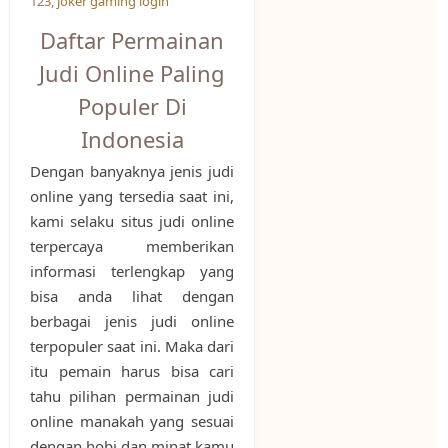
123
,
joker gaming login
Daftar Permainan
Judi Online Paling
Populer Di
Indonesia
Dengan banyaknya jenis judi
online yang tersedia saat ini,
kami selaku situs judi online
terpercaya memberikan
informasi terlengkap yang
bisa anda lihat dengan
berbagai jenis judi online
terpopuler saat ini. Maka dari
itu pemain harus bisa cari
tahu pilihan permainan judi
online manakah yang sesuai
dengan hobi dan minat kamu