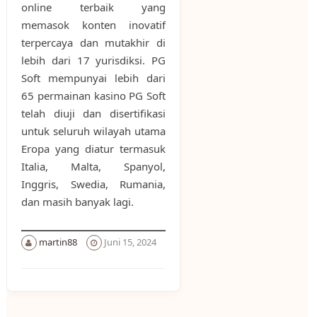
online terbaik yang
memasok konten inovatif
terpercaya dan mutakhir di
lebih dari 17 yurisdiksi. PG
Soft mempunyai lebih dari
65 permainan kasino PG Soft
telah diuji dan disertifikasi
untuk seluruh wilayah utama
Eropa yang diatur termasuk
Italia, Malta, Spanyol,
Inggris, Swedia, Rumania,
dan masih banyak lagi.
martin88
Juni 15, 2024