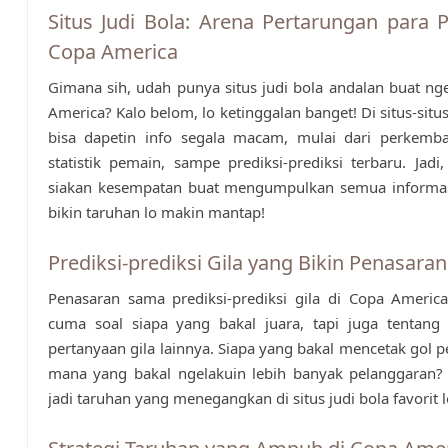
Situs Judi Bola: Arena Pertarungan para P
Copa America
Gimana sih, udah punya situs judi bola andalan buat ng
America? Kalo belom, lo ketinggalan banget! Di situs-situs
bisa dapetin info segala macam, mulai dari perkemb
statistik pemain, sampe prediksi-prediksi terbaru. Jadi,
siakan kesempatan buat mengumpulkan semua informas
bikin taruhan lo makin mantap!
Prediksi-prediksi Gila yang Bikin Penasaran
Penasaran sama prediksi-prediksi gila di Copa Americ
cuma soal siapa yang bakal juara, tapi juga tentang 
pertanyaan gila lainnya. Siapa yang bakal mencetak gol 
mana yang bakal ngelakuin lebih banyak pelanggaran?
jadi taruhan yang menegangkan di situs judi bola favorit l