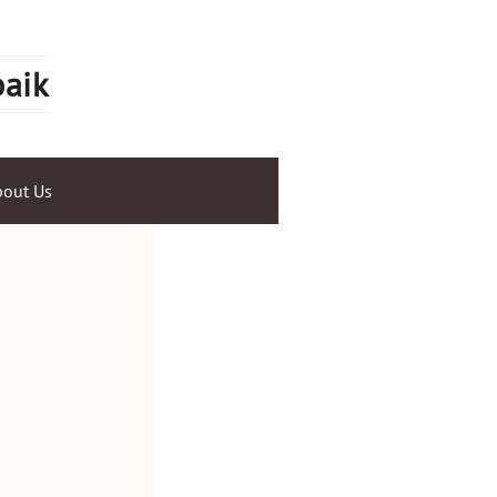
baik
out Us