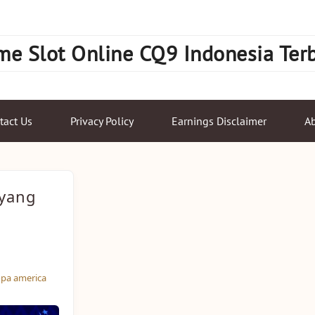
e Slot Online CQ9 Indonesia Ter
tact Us
Privacy Policy
Earnings Disclaimer
Ab
 yang
opa america