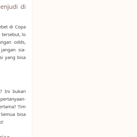
enjudi di
ebet di Copa
 tersebut, lo
angan odds,
 jangan sia-
i yang bisa
a? Ini bukan
pertanyaan-
pertama? Tim
 Semua bisa
o!