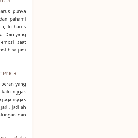
rica
harus punya
 dan pahami
ua, lo harus
lo. Dan yang
 emosi saat
ot bisa jadi
merica
 peran yang
i kalo nggak
o juga nggak
adi, jadilah
ntungan dan
an Bola