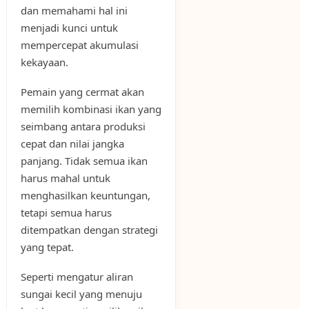
dan memahami hal ini
menjadi kunci untuk
mempercepat akumulasi
kekayaan.
Pemain yang cermat akan
memilih kombinasi ikan yang
seimbang antara produksi
cepat dan nilai jangka
panjang. Tidak semua ikan
harus mahal untuk
menghasilkan keuntungan,
tetapi semua harus
ditempatkan dengan strategi
yang tepat.
Seperti mengatur aliran
sungai kecil yang menuju