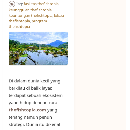
Tag:
fasilitas thefishtopia
,
keunggulan thefishtopia
,
keuntungan thefishtopia
,
lokasi
thefishtopia
,
program
thefishtopia
Di dalam dunia kecil yang
berkilau di balik layar,
terdapat sebuah ekosistem
yang hidup dengan cara
thefishtopia.com
yang
tenang namun penuh
strategi. Dunia itu dikenal