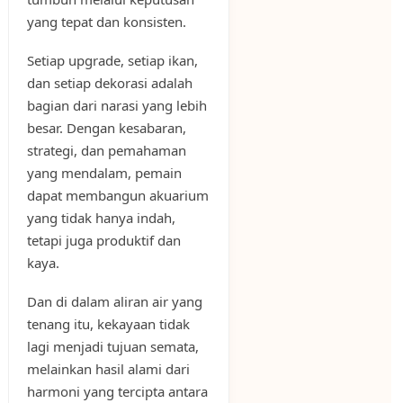
yang tepat dan konsisten.
Setiap upgrade, setiap ikan,
dan setiap dekorasi adalah
bagian dari narasi yang lebih
besar. Dengan kesabaran,
strategi, dan pemahaman
yang mendalam, pemain
dapat membangun akuarium
yang tidak hanya indah,
tetapi juga produktif dan
kaya.
Dan di dalam aliran air yang
tenang itu, kekayaan tidak
lagi menjadi tujuan semata,
melainkan hasil alami dari
harmoni yang tercipta antara