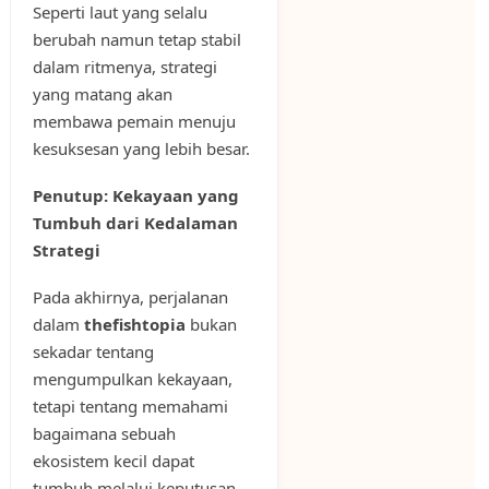
Seperti laut yang selalu
berubah namun tetap stabil
dalam ritmenya, strategi
yang matang akan
membawa pemain menuju
kesuksesan yang lebih besar.
Penutup: Kekayaan yang
Tumbuh dari Kedalaman
Strategi
Pada akhirnya, perjalanan
dalam
thefishtopia
bukan
sekadar tentang
mengumpulkan kekayaan,
tetapi tentang memahami
bagaimana sebuah
ekosistem kecil dapat
tumbuh melalui keputusan