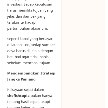
investasi. Setiap keputusan
harus memiliki tujuan yang
jelas dan dampak yang
terukur terhadap
pertumbuhan akuarium.
Seperti kapal yang berlayar
di lautan luas, setiap sumber
daya harus dikelola dengan
hati-hati agar tidak habis
sebelum mencapai tujuan.
Mengembangkan Strategi
Jangka Panjang
Kekayaan sejati dalam
thefishtopia
bukan hanya
tentang hasil cepat, tetapi
tentang keberlanjutan.