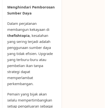
Menghindari Pemborosan
Sumber Daya
Dalam perjalanan
membangun kekayaan di
thefishtopia
, kesalahan
yang sering terjadi adalah
penggunaan sumber daya
yang tidak efisien. Upgrade
yang terburu-buru atau
pembelian ikan tanpa
strategi dapat
memperlambat
perkembangan.
Pemain yang bijak akan
selalu mempertimbangkan
setiap pengeluaran sebagai