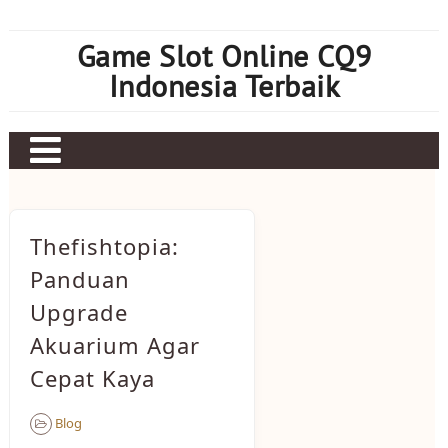
Skip
to
Game Slot Online CQ9
content
Indonesia Terbaik
Contact Us
Privacy Policy
Thefishtopia:
Earnings Disclaimer
Panduan
Upgrade
About Us
Akuarium Agar
Cepat Kaya
Blog