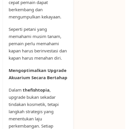
cepat pemain dapat
berkembang dan
mengumpulkan kekayaan.
Seperti petani yang
memahami musim tanam,
pemain perlu memahami
kapan harus berinvestasi dan
kapan harus menahan diri.
Mengoptimalkan Upgrade
Akuarium Secara Bertahap
Dalam
thefishtopia
,
upgrade bukan sekadar
tindakan kosmetik, tetapi
langkah strategis yang
menentukan laju
perkembangan. Setiap