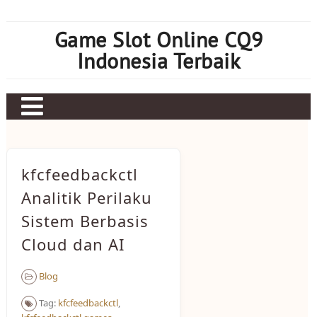
Skip
to
Game Slot Online CQ9
content
Indonesia Terbaik
Contact Us
Privacy Policy
kfcfeedbackctl
Earnings Disclaimer
Analitik Perilaku
Sistem Berbasis
About Us
Cloud dan AI
Blog
Tag:
kfcfeedbackctl
,