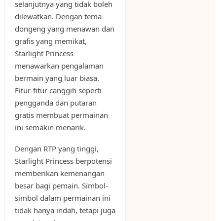
selanjutnya yang tidak boleh
dilewatkan. Dengan tema
dongeng yang menawan dan
grafis yang memikat,
Starlight Princess
menawarkan pengalaman
bermain yang luar biasa.
Fitur-fitur canggih seperti
pengganda dan putaran
gratis membuat permainan
ini semakin menarik.
Dengan RTP yang tinggi,
Starlight Princess berpotensi
memberikan kemenangan
besar bagi pemain. Simbol-
simbol dalam permainan ini
tidak hanya indah, tetapi juga