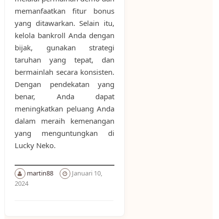
memanfaatkan fitur bonus
yang ditawarkan. Selain itu,
kelola bankroll Anda dengan
bijak, gunakan strategi
taruhan yang tepat, dan
bermainlah secara konsisten.
Dengan pendekatan yang
benar, Anda dapat
meningkatkan peluang Anda
dalam meraih kemenangan
yang menguntungkan di
Lucky Neko.
martin88
Januari 10,
2024