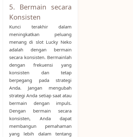
5. Bermain secara
Konsisten
Kunci terakhir dalam
meningkatkan peluang
menang di slot Lucky Neko
adalah dengan bermain
secara konsisten. Bermainlah
dengan frekuensi yang
konsisten dan tetap
berpegang pada strategi
Anda. Jangan mengubah
strategi Anda setiap saat atau
bermain dengan impuls.
Dengan bermain secara
konsisten, Anda dapat
membangun pemahaman
yang lebih dalam tentang