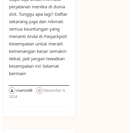
perjalanan mereka di dunia
slot. Tunggu apa lagi? Daftar
sekarang juga dan nikmati
semua keuntungan yang
menanti Anda di Pasjackpot!
Kesempatan untuk meraih
kemenangan besar semakin
dekat, jadi jangan lewatkan
kesempatan ini! Selamat
bermain
martin88
Desember 9,
2024