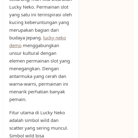
Lucky Neko. Permainan slot
yang satu ini terinspirasi oleh
kucing keberuntungan yang
merupakan bagian dari
budaya Jepang.
lucky neko
demo
menggabungkan
unsur kultural dengan
elemen permainan slot yang
menegangkan. Dengan
antarmuka yang cerah dan
warna-warni, permainan ini
menarik perhatian banyak
pemain.
Fitur utama di Lucky Neko
adalah simbol wild dan
scatter yang sering muncul.
Simbol wild bisa