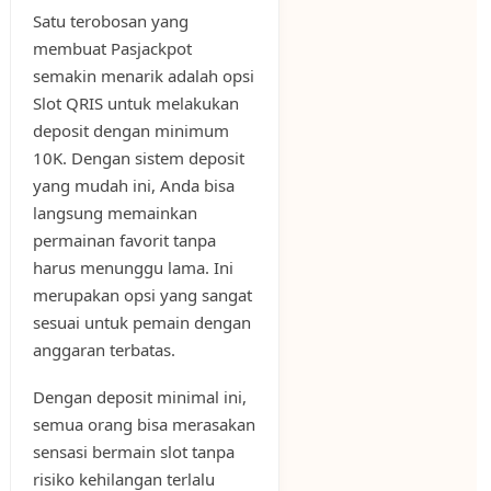
Satu terobosan yang
membuat Pasjackpot
semakin menarik adalah opsi
Slot QRIS untuk melakukan
deposit dengan minimum
10K. Dengan sistem deposit
yang mudah ini, Anda bisa
langsung memainkan
permainan favorit tanpa
harus menunggu lama. Ini
merupakan opsi yang sangat
sesuai untuk pemain dengan
anggaran terbatas.
Dengan deposit minimal ini,
semua orang bisa merasakan
sensasi bermain slot tanpa
risiko kehilangan terlalu