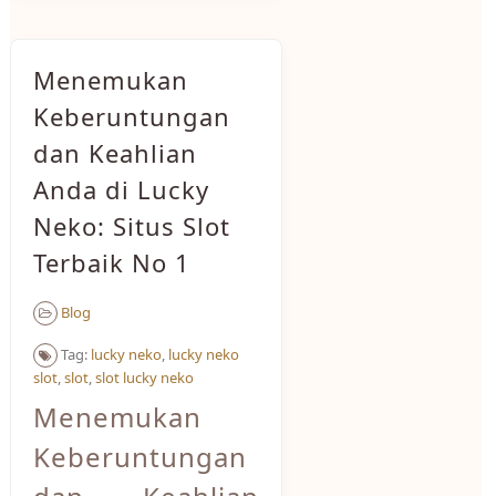
Menemukan
Keberuntungan
dan Keahlian
Anda di Lucky
Neko: Situs Slot
Terbaik No 1
Blog
Tag:
lucky neko
,
lucky neko
slot
,
slot
,
slot lucky neko
Menemukan
Keberuntungan