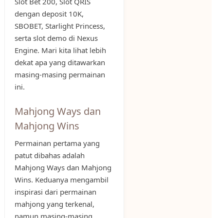
Slot Bet 200, Slot QRIS
dengan deposit 10K,
SBOBET, Starlight Princess,
serta slot demo di Nexus
Engine. Mari kita lihat lebih
dekat apa yang ditawarkan
masing-masing permainan
ini.
Mahjong Ways dan
Mahjong Wins
Permainan pertama yang
patut dibahas adalah
Mahjong Ways dan Mahjong
Wins. Keduanya mengambil
inspirasi dari permainan
mahjong yang terkenal,
namun masing-masing