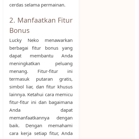
cerdas selama permainan.
2. Manfaatkan Fitur
Bonus
Lucky Neko menawarkan
berbagai fitur bonus yang
dapat membantu Anda
meningkatkan peluang
menang. Fitur-fitur ini
termasuk putaran gratis,
simbol liar, dan fitur khusus
lainnya. Ketahui cara memicu
fitur-fitur ini dan bagaimana
Anda dapat
memanfaatkannya dengan
baik. Dengan memahami
cara kerja setiap fitur, Anda