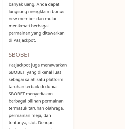
banyak uang. Anda dapat
langsung mengklaim bonus
new member dan mulai
menikmati berbagai
permainan yang ditawarkan
di Pasjackpot.
SBOBET
Pasjackpot juga menawarkan
SBOBET, yang dikenal luas
sebagai salah satu platform
taruhan terbaik di dunia.
SBOBET menyediakan
berbagai pilihan permainan
termasuk taruhan olahraga,
permainan meja, dan
tentunya, slot. Dengan