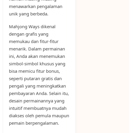
menawarkan pengalaman
unik yang berbeda.
Mahjong Ways dikenal
dengan grafis yang
memukau dan fitur-fitur
menarik. Dalam permainan
ini, Anda akan menemukan
simbol-simbol khusus yang
bisa memicu fitur bonus,
seperti putaran gratis dan
pengali yang meningkatkan
pembayaran Anda. Selain itu,
desain permainannya yang
intuitif membuatnya mudah
diakses oleh pemula maupun
pemain berpengalaman.