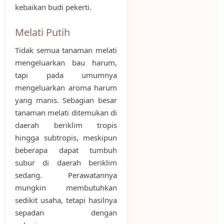
kebaikan budi pekerti.
Melati Putih
Tidak semua tanaman melati
mengeluarkan bau harum,
tapi pada umumnya
mengeluarkan aroma harum
yang manis. Sebagian besar
tanaman melati ditemukan di
daerah beriklim tropis
hingga subtropis, meskipun
beberapa dapat tumbuh
subur di daerah beriklim
sedang. Perawatannya
mungkin membutuhkan
sedikit usaha, tetapi hasilnya
sepadan dengan