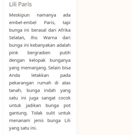
Lili Paris
Meskipun namanya ada
embel-embel Paris, tapi
bunga ini berasal dari Afrika
Selatan,
lho.
Warna dari
bunga ini kebanyakan adalah
pink bergradien putih
dengan kelopak bunganya
yang memanjang. Selain bisa
Anda letakkan pada
pekarangan rumah di atas
tanah, bunga indah yang
satu ini juga sangat cocok
untuk jadikan bunga pot
gantung. Tidak sulit untuk
menanam jenis bunga Lili
yang satu ini.