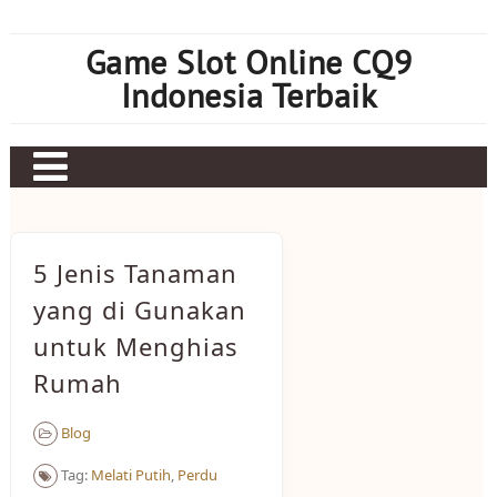
Skip
to
Game Slot Online CQ9
content
Indonesia Terbaik
Contact Us
Privacy Policy
5 Jenis Tanaman
Earnings Disclaimer
yang di Gunakan
untuk Menghias
About Us
Rumah
Blog
Tag:
Melati Putih
,
Perdu