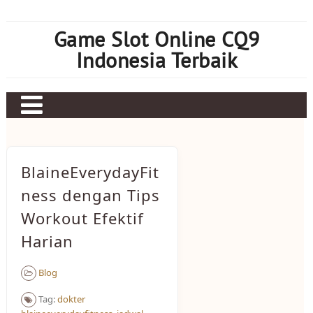
Skip
to
Game Slot Online CQ9
content
Indonesia Terbaik
Contact Us
Privacy Policy
BlaineEverydayFit
Earnings Disclaimer
ness dengan Tips
Workout Efektif
About Us
Harian
Blog
Tag:
dokter