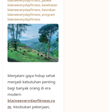
blaineeverydayfitness
,
jadwal
blaineeverydayfitness
,
kesehatan
blaineeverydayfitness
,
keunikan
blaineeverydayfitness
,
program
blaineeverydayfitness
Menjalani gaya hidup sehat
menjadi kebutuhan penting
bagi banyak orang di era
modern
blaineeverydayfitness.co
m
. Kesibukan pekerjaan,