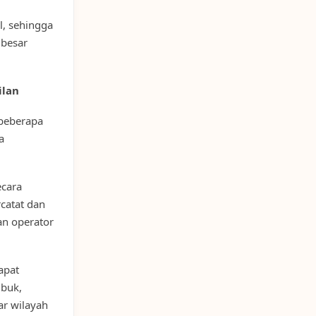
el, sehingga
 besar
ilan
beberapa
a
ecara
rcatat dan
an operator
apat
ibuk,
ar wilayah