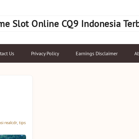
e Slot Online CQ9 Indonesia Ter
tact Us
Privacy Policy
Earnings Disclaimer
Ab
i realcdr
,
tips