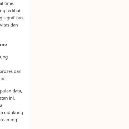
al time.
ng terlihat
 signifikan.
vitas dan
ime
kung
iproses dan
mi.
pulan data,
tan ini,
a
ya didukung
streaming