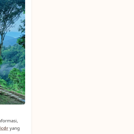
nformasi,
lcdr
yang