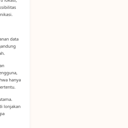
sibilitas
ikasi.
anan data
ngandung
ah.
an
pengguna,
bahwa hanya
ertentu.
 utama.
i lonjakan
npa