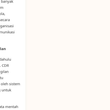
g banyak
orm
la,
secara
ganisasi
omunikasi
lan
 dahulu
. CDR
gilan
tu
n oleh sistem
g untuk
ata mentah