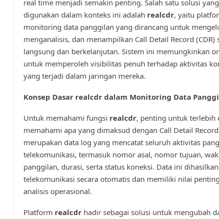
real time menjadi semakin penting. Salah satu solusi yan
digunakan dalam konteks ini adalah
realcdr
, yaitu platf
monitoring data panggilan yang dirancang untuk mengelo
menganalisis, dan menampilkan Call Detail Record (CDR) 
langsung dan berkelanjutan. Sistem ini memungkinkan or
untuk memperoleh visibilitas penuh terhadap aktivitas k
yang terjadi dalam jaringan mereka.
Konsep Dasar realcdr dalam Monitoring Data Panggi
Untuk memahami fungsi
realcdr
, penting untuk terlebih
memahami apa yang dimaksud dengan Call Detail Record
merupakan data log yang mencatat seluruh aktivitas pang
telekomunikasi, termasuk nomor asal, nomor tujuan, wak
panggilan, durasi, serta status koneksi. Data ini dihasilka
telekomunikasi secara otomatis dan memiliki nilai pentin
analisis operasional.
Platform
realcdr
hadir sebagai solusi untuk mengubah d