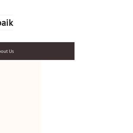
baik
out Us