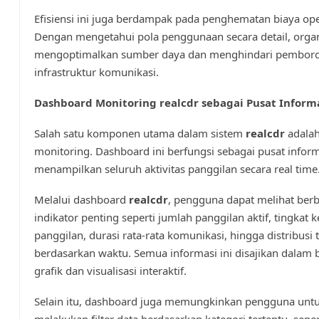
Efisiensi ini juga berdampak pada penghematan biaya ope
Dengan mengetahui pola penggunaan secara detail, organ
mengoptimalkan sumber daya dan menghindari pembor
infrastruktur komunikasi.
Dashboard Monitoring realcdr sebagai Pusat Inform
Salah satu komponen utama dalam sistem
realcdr
adalah
monitoring. Dashboard ini berfungsi sebagai pusat infor
menampilkan seluruh aktivitas panggilan secara real time
Melalui dashboard
realcdr
, pengguna dapat melihat ber
indikator penting seperti jumlah panggilan aktif, tingkat 
panggilan, durasi rata-rata komunikasi, hingga distribusi t
berdasarkan waktu. Semua informasi ini disajikan dalam 
grafik dan visualisasi interaktif.
Selain itu, dashboard juga memungkinkan pengguna unt
melakukan filter data berdasarkan kategori tertentu, sepert