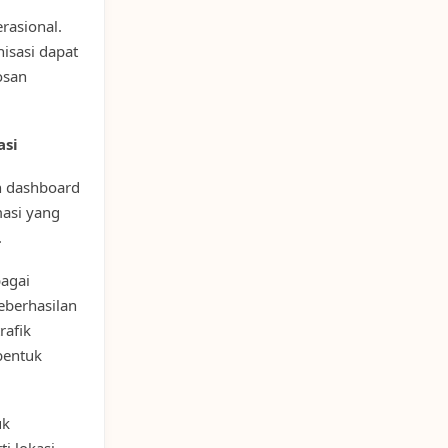
rasional.
isasi dapat
osan
asi
 dashboard
masi yang
.
bagai
keberhasilan
rafik
bentuk
uk
i lokasi,