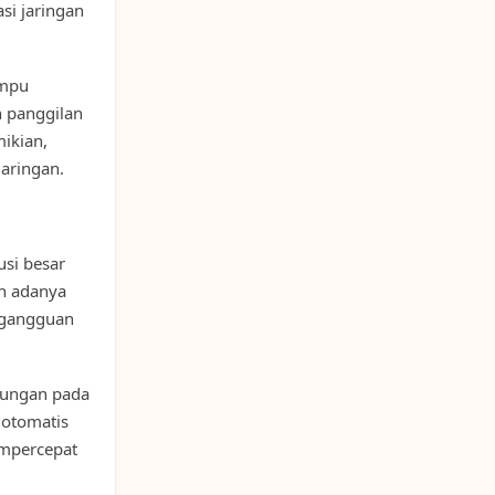
si jaringan
mpu
n panggilan
ikian,
aringan.
si besar
an adanya
s gangguan
tungan pada
 otomatis
empercepat