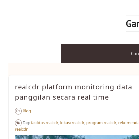
Skip
to
content
Gam
Con
realcdr platform monitoring data
panggilan secara real time
Blog
Tag:
fasilitas realcdr
,
lokasi realcdr
,
program realcdr
,
rekomendas
realcdr