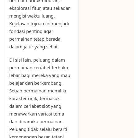
bermain untuk hiburan,
eksplorasi fitur, atau sekadar
mengisi waktu luang.
Kejelasan tujuan ini menjadi
fondasi penting agar
permainan tetap berada
dalam jalur yang sehat.
Di sisi lain, peluang dalam
permainan ceriabet terbuka
lebar bagi mereka yang mau
belajar dan berkembang.
Setiap permainan memiliki
karakter unik, termasuk
dalam ceriabet slot yang
menawarkan variasi tema
dan dinamika permainan.
Peluang tidak selalu berarti
kemenangan besar, tetapi