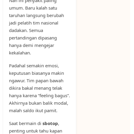
Nah ini penyakit paling
umum. Baru kalah satu
taruhan langsung berubah
jadi pelatih tim nasional
dadakan. Semua
pertandingan dipasang
hanya demi mengejar
kekalahan.
Padahal semakin emosi,
keputusan biasanya makin
ngawur. Tim papan bawah
dikira bakal menang telak
hanya karena “feeling bagus”.
Akhirnya bukan balik modal,
malah saldo ikut pamit.
Saat bermain di
sbotop
,
penting untuk tahu kapan