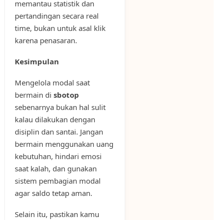
memantau statistik dan
pertandingan secara real
time, bukan untuk asal klik
karena penasaran.
Kesimpulan
Mengelola modal saat
bermain di
sbotop
sebenarnya bukan hal sulit
kalau dilakukan dengan
disiplin dan santai. Jangan
bermain menggunakan uang
kebutuhan, hindari emosi
saat kalah, dan gunakan
sistem pembagian modal
agar saldo tetap aman.
Selain itu, pastikan kamu