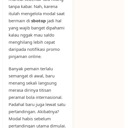
tanpa kabar. Nah, karena
itulah mengelola modal saat
bermain di
sbotop
jadi hal
yang wajib banget dipahami
kalau nggak mau saldo
menghilang lebih cepat
daripada notifikasi promo
pinjaman online.
Banyak pemain terlalu
semangat di awal, baru
menang sekali langsung
merasa dirinya titisan
peramal bola internasional.
Padahal baru juga lewat satu
pertandingan. Akibatnya?
Modal habis sebelum
pertandingan utama dimulai.