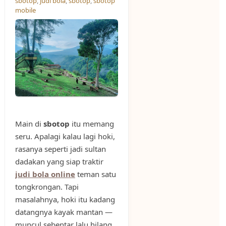
sbotop
,
judi bola
,
sbotop
,
sbotop
mobile
Main di
sbotop
itu memang
seru. Apalagi kalau lagi hoki,
rasanya seperti jadi sultan
dadakan yang siap traktir
judi bola online
teman satu
tongkrongan. Tapi
masalahnya, hoki itu kadang
datangnya kayak mantan —
muncul sebentar lalu hilang