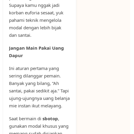
Supaya kamu nggak jadi
korban euforia sesaat, yuk
pahami teknik mengelola
modal dengan lebih bijak
dan santai.
Jangan Main Pakai Uang
Dapur
Ini aturan pertama yang
sering dilanggar pemain.
Banyak yang bilang, “Ah
santai, pakai sedikit aja.” Tapi
ujung-ujungnya uang belanja
mie instan ikut melayang.
Saat bermain di
sbotop
,
gunakan modal khusus yang
memang sudah disiapkan