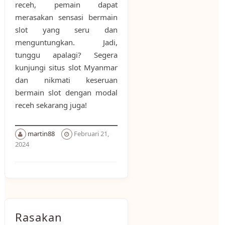
receh, pemain dapat
merasakan sensasi bermain
slot yang seru dan
menguntungkan. Jadi,
tunggu apalagi? Segera
kunjungi situs slot Myanmar
dan nikmati keseruan
bermain slot dengan modal
receh sekarang juga!
martin88
Februari 21,
2024
Rasakan