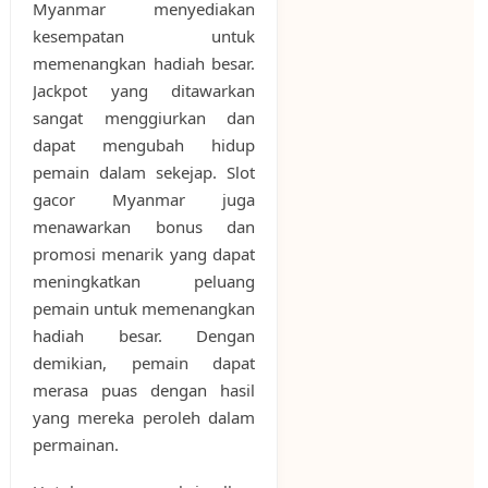
Myanmar menyediakan
kesempatan untuk
memenangkan hadiah besar.
Jackpot yang ditawarkan
sangat menggiurkan dan
dapat mengubah hidup
pemain dalam sekejap. Slot
gacor Myanmar juga
menawarkan bonus dan
promosi menarik yang dapat
meningkatkan peluang
pemain untuk memenangkan
hadiah besar. Dengan
demikian, pemain dapat
merasa puas dengan hasil
yang mereka peroleh dalam
permainan.