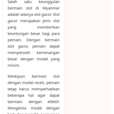
Salah satu keunggulan
bermain slot di Myanmar
adalah adanya slot gacor. Slot
gacor merupakan jenis slot
yang memberikan
keuntungan besar bagi para
pemain. Dengan bermain
slot gacor, pemain dapat
memperoleh kemenangan
besar dengan modal yang
minim.
Meskipun bermain slot
dengan modal receh, pemain
tetap harus memperhatikan
beberapa hal agar dapat
bermain dengan efektif.
Mengelola modal dengan