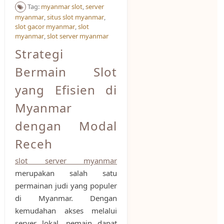
Tag:
myanmar slot
,
server
myanmar
,
situs slot myanmar
,
slot gacor myanmar
,
slot
myanmar
,
slot server myanmar
Strategi
Bermain Slot
yang Efisien di
Myanmar
dengan Modal
Receh
slot server myanmar
merupakan salah satu
permainan judi yang populer
di Myanmar. Dengan
kemudahan akses melalui
server lokal, pemain dapat