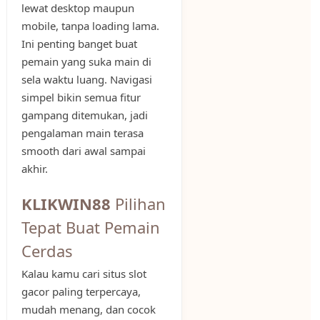
lewat desktop maupun
mobile, tanpa loading lama.
Ini penting banget buat
pemain yang suka main di
sela waktu luang. Navigasi
simpel bikin semua fitur
gampang ditemukan, jadi
pengalaman main terasa
smooth dari awal sampai
akhir.
KLIKWIN88
Pilihan
Tepat Buat Pemain
Cerdas
Kalau kamu cari situs slot
gacor paling terpercaya,
mudah menang, dan cocok