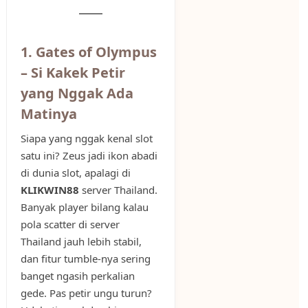
1. Gates of Olympus
– Si Kakek Petir
yang Nggak Ada
Matinya
Siapa yang nggak kenal slot
satu ini? Zeus jadi ikon abadi
di dunia slot, apalagi di
KLIKWIN88
server Thailand.
Banyak player bilang kalau
pola scatter di server
Thailand jauh lebih stabil,
dan fitur tumble-nya sering
banget ngasih perkalian
gede. Pas petir ungu turun?