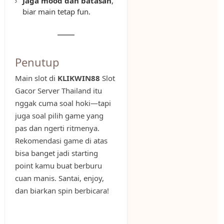
Jaga mood dan batasan
,
biar main tetap fun.
Penutup
Main slot di
KLIKWIN88
Slot
Gacor Server Thailand itu
nggak cuma soal hoki—tapi
juga soal pilih game yang
pas dan ngerti ritmenya.
Rekomendasi game di atas
bisa banget jadi starting
point kamu buat berburu
cuan manis. Santai, enjoy,
dan biarkan spin berbicara!