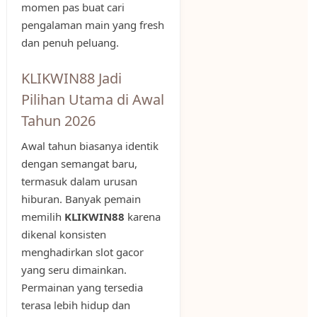
momen pas buat cari
pengalaman main yang fresh
dan penuh peluang.
KLIKWIN88 Jadi
Pilihan Utama di Awal
Tahun 2026
Awal tahun biasanya identik
dengan semangat baru,
termasuk dalam urusan
hiburan. Banyak pemain
memilih
KLIKWIN88
karena
dikenal konsisten
menghadirkan slot gacor
yang seru dimainkan.
Permainan yang tersedia
terasa lebih hidup dan