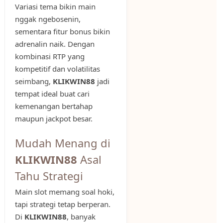
Variasi tema bikin main
nggak ngebosenin,
sementara fitur bonus bikin
adrenalin naik. Dengan
kombinasi RTP yang
kompetitif dan volatilitas
seimbang,
KLIKWIN88
jadi
tempat ideal buat cari
kemenangan bertahap
maupun jackpot besar.
Mudah Menang di
KLIKWIN88
Asal
Tahu Strategi
Main slot memang soal hoki,
tapi strategi tetap berperan.
Di
KLIKWIN88
, banyak