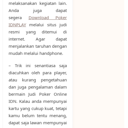
melaksanakan kegiatan lain.
Anda juga dapat
segera
Download Poker
IDNPLAY
melalui situs judi
resmi yang ditemui di
internet. Agar dapat
menjalankan taruhan dengan
mudah melalui handphone.
– Trik ini senantiasa saja
diacuhkan oleh para player,
atau kurang pengetahuan
dan juga pengalaman dalam
bermain Judi Poker Online
IDN. Kalau anda mempunyai
kartu yang cukup kuat, tetapi
kamu belum tentu menang,
dapat saja lawan mempunyai