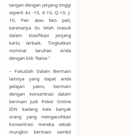
tangan dengan jenjang tinggi
seperti As -10, K-10, Q-10, J-
10, Pair atau two paIr,
karenanya itu telah masuk
dalam klasifikasi jenjang
kartu terbaik. Tingkatkan
nominal taruhan Anda
dengan klik “Raise.”
– Fokuslah Dalam Bermain
lainnya yang dapat anda
pelajari yakni, bermain
dengan konsentrasi dalam
bermain Judi Poker Online
IDN kadang kala banyak
orang yang mengacuhkan
konsentrasi mereka sebab
mungkin bermain sambil