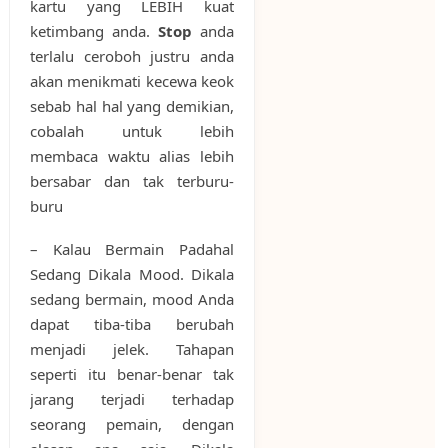
kartu yang LEBIH kuat
ketimbang anda.
Stop
anda
terlalu ceroboh justru anda
akan menikmati kecewa keok
sebab hal hal yang demikian,
cobalah untuk lebih
membaca waktu alias lebih
bersabar dan tak terburu-
buru
– Kalau Bermain Padahal
Sedang Dikala Mood. Dikala
sedang bermain, mood Anda
dapat tiba-tiba berubah
menjadi jelek. Tahapan
seperti itu benar-benar tak
jarang terjadi terhadap
seorang pemain, dengan