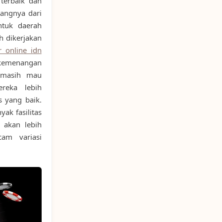
terbaik dan
angnya dari
ntuk daerah
h dikerjakan
 online idn
kemenangan
 masih mau
reka lebih
s yang baik.
k fasilitas
 akan lebih
am variasi