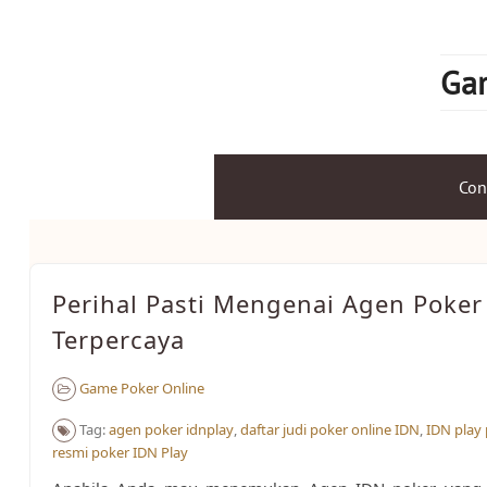
Skip
to
content
Gam
Con
Perihal Pasti Mengenai Agen Poker
Terpercaya
Game Poker Online
Tag:
agen poker idnplay
,
daftar judi poker online IDN
,
IDN play
resmi poker IDN Play