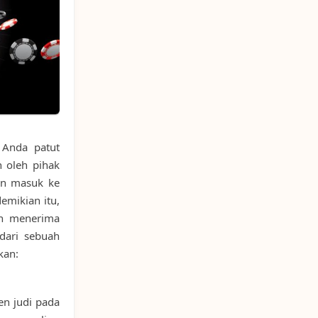
 Anda patut
n oleh pihak
an masuk ke
emikian itu,
n menerima
 dari sebuah
kan:
n judi pada