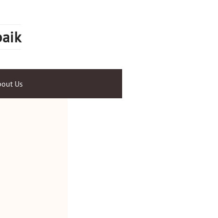
baik
out Us