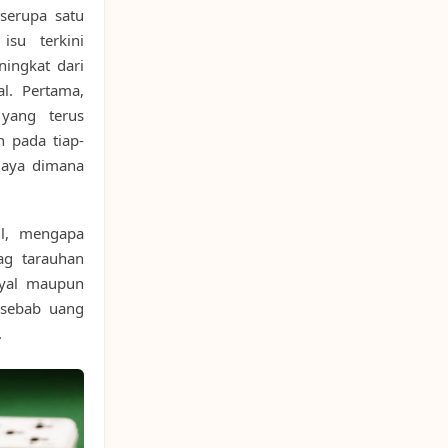
serupa satu
isu terkini
ningkat dari
l. Pertama,
 yang terus
 pada tiap-
maya dimana
il, mengapa
ag tarauhan
inyal maupun
a sebab uang
.