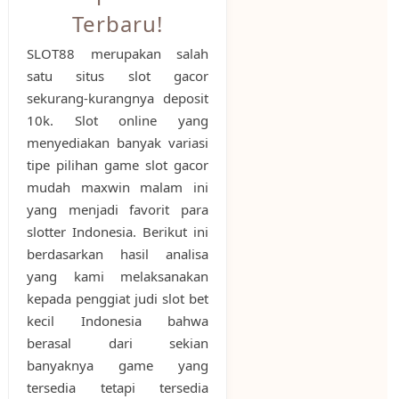
Terbaru!
SLOT88 merupakan salah
satu situs slot gacor
sekurang-kurangnya deposit
10k. Slot online yang
menyediakan banyak variasi
tipe pilihan game slot gacor
mudah maxwin malam ini
yang menjadi favorit para
slotter Indonesia. Berikut ini
berdasarkan hasil analisa
yang kami melaksanakan
kepada penggiat judi slot bet
kecil Indonesia bahwa
berasal dari sekian
banyaknya game yang
tersedia tetapi tersedia