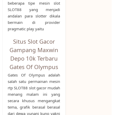
beberapa tipe mesin slot
SLOT88 yang menjadi
andalan para slotter dikala
bermain di provider
pragmatic play yaitu
Situs Slot Gacor
Gampang Maxwin
Depo 10k Terbaru
Gates Of Olympus
Gates Of Olympus adalah
salah satu permainan mesin
rtp SLOT88 slot gacor mudah
menang malam ini yang
secara khusus mengangkat
tema, grafik berasal berasal
dari dewa yunani kuno yakni