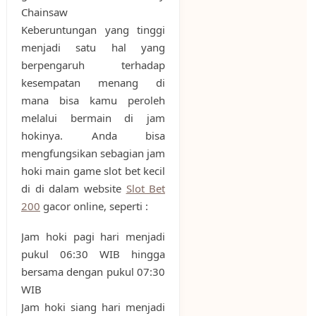
Chainsaw
Keberuntungan yang tinggi
menjadi satu hal yang
berpengaruh terhadap
kesempatan menang di
mana bisa kamu peroleh
melalui bermain di jam
hokinya. Anda bisa
mengfungsikan sebagian jam
hoki main game slot bet kecil
di di dalam website
Slot Bet
200
gacor online, seperti :
Jam hoki pagi hari menjadi
pukul 06:30 WIB hingga
bersama dengan pukul 07:30
WIB
Jam hoki siang hari menjadi