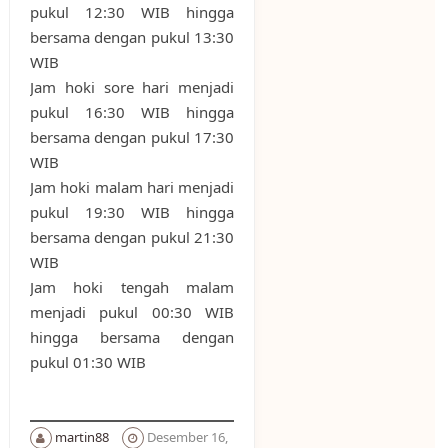
pukul 12:30 WIB hingga
bersama dengan pukul 13:30
WIB
Jam hoki sore hari menjadi
pukul 16:30 WIB hingga
bersama dengan pukul 17:30
WIB
Jam hoki malam hari menjadi
pukul 19:30 WIB hingga
bersama dengan pukul 21:30
WIB
Jam hoki tengah malam
menjadi pukul 00:30 WIB
hingga bersama dengan
pukul 01:30 WIB
martin88
Desember 16,