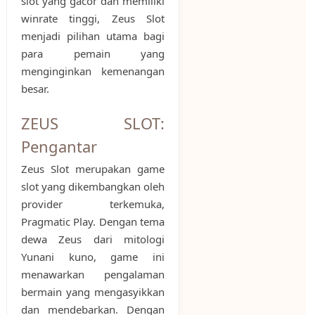
slot yang gacor dan memiliki
winrate tinggi, Zeus Slot
menjadi pilihan utama bagi
para pemain yang
menginginkan kemenangan
besar.
ZEUS SLOT:
Pengantar
Zeus Slot merupakan game
slot yang dikembangkan oleh
provider terkemuka,
Pragmatic Play. Dengan tema
dewa Zeus dari mitologi
Yunani kuno, game ini
menawarkan pengalaman
bermain yang mengasyikkan
dan mendebarkan. Dengan