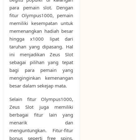
para pemain slot. Dengan
fitur Olympus1000, pemain
memiliki kesempatan untuk
memenangkan hadiah besar
hingga x1000 lipat dari
taruhan yang dipasang. Hal
ini menjadikan Zeus Slot
sebagai pilihan yang tepat
bagi para pemain yang
menginginkan kemenangan
besar dalam sekejap mata.
Selain fitur Olympus1000,
Zeus Slot juga memiliki
berbagai fitur lain yang
menarik dan
menguntungkan. Fitur-fitur
bonus seperti free spins,