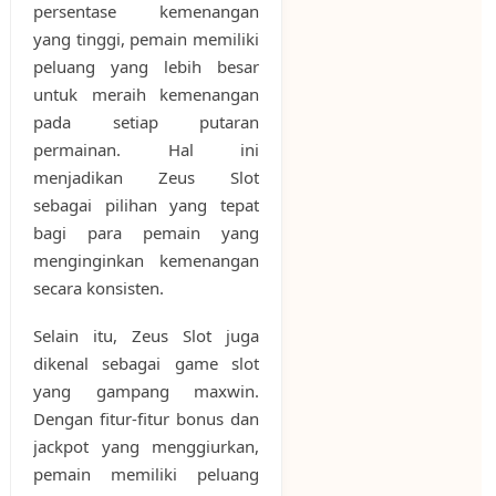
persentase kemenangan
yang tinggi, pemain memiliki
peluang yang lebih besar
untuk meraih kemenangan
pada setiap putaran
permainan. Hal ini
menjadikan Zeus Slot
sebagai pilihan yang tepat
bagi para pemain yang
menginginkan kemenangan
secara konsisten.
Selain itu, Zeus Slot juga
dikenal sebagai game slot
yang gampang maxwin.
Dengan fitur-fitur bonus dan
jackpot yang menggiurkan,
pemain memiliki peluang