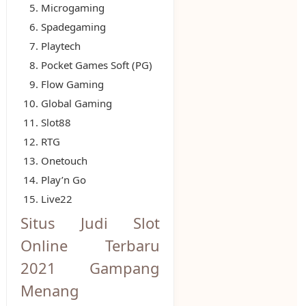
Microgaming
Spadegaming
Playtech
Pocket Games Soft (PG)
Flow Gaming
Global Gaming
Slot88
RTG
Onetouch
Play’n Go
Live22
Situs Judi Slot
Online Terbaru
2021 Gampang
Menang