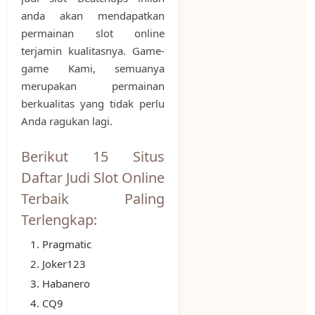
anda akan mendapatkan
permainan slot online
terjamin kualitasnya. Game-
game Kami, semuanya
merupakan permainan
berkualitas yang tidak perlu
Anda ragukan lagi.
Berikut 15 Situs
Daftar Judi Slot Online
Terbaik Paling
Terlengkap:
Pragmatic
Joker123
Habanero
CQ9