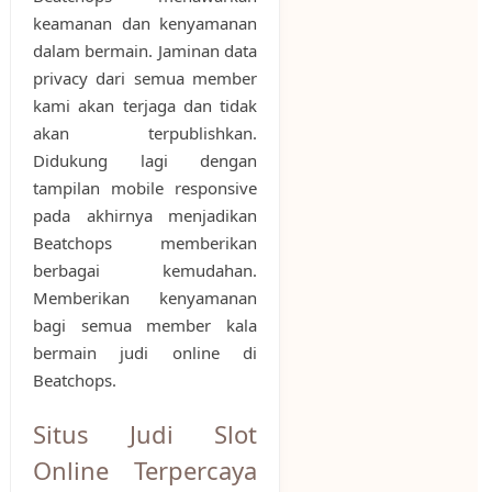
keamanan dan kenyamanan
dalam bermain. Jaminan data
privacy dari semua member
kami akan terjaga dan tidak
akan terpublishkan.
Didukung lagi dengan
tampilan mobile responsive
pada akhirnya menjadikan
Beatchops memberikan
berbagai kemudahan.
Memberikan kenyamanan
bagi semua member kala
bermain judi online di
Beatchops.
Situs Judi Slot
Online Terpercaya