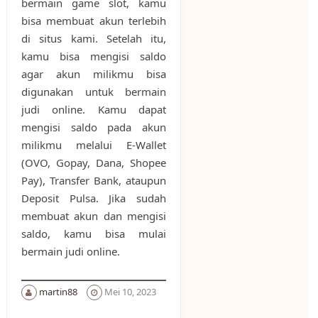
bermain game slot, kamu
bisa membuat akun terlebih
di situs kami. Setelah itu,
kamu bisa mengisi saldo
agar akun milikmu bisa
digunakan untuk bermain
judi online. Kamu dapat
mengisi saldo pada akun
milikmu melalui E-Wallet
(OVO, Gopay, Dana, Shopee
Pay), Transfer Bank, ataupun
Deposit Pulsa. Jika sudah
membuat akun dan mengisi
saldo, kamu bisa mulai
bermain judi online.
martin88
Mei 10, 2023