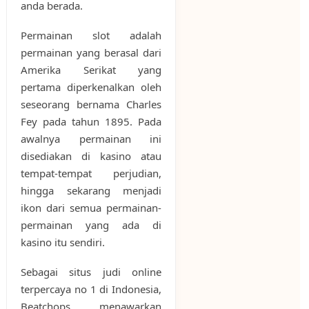
anda berada.
Permainan slot adalah
permainan yang berasal dari
Amerika Serikat yang
pertama diperkenalkan oleh
seseorang bernama Charles
Fey pada tahun 1895. Pada
awalnya permainan ini
disediakan di kasino atau
tempat-tempat perjudian,
hingga sekarang menjadi
ikon dari semua permainan-
permainan yang ada di
kasino itu sendiri.
Sebagai situs judi online
terpercaya no 1 di Indonesia,
Beatchops menawarkan