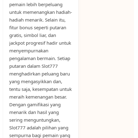
pemain lebih berpeluang
untuk memenangkan hadiah-
hadiah menarik. Selain itu,
fitur bonus seperti putaran
gratis, simbol liar, dan
jackpot progresif hadir untuk
menyempurnakan
pengalaman bermain. Setiap
putaran dalam Slot777
menghadirkan peluang baru
yang mengasyikkan dan,
tentu saja, kesempatan untuk
meraih kemenangan besar.
Dengan gamifikasi yang
menarik dan hasil yang
sering menguntungkan,
Slot777 adalah pilihan yang
sempurna bagi pemain yang