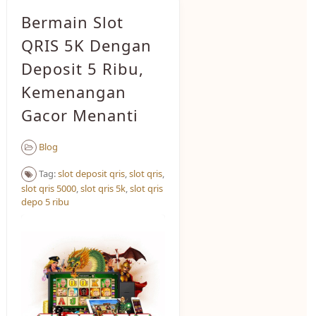
Bermain Slot
QRIS 5K Dengan
Deposit 5 Ribu,
Kemenangan
Gacor Menanti
Blog
Tag:
slot deposit qris
,
slot qris
,
slot qris 5000
,
slot qris 5k
,
slot qris
depo 5 ribu