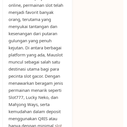
online, permainan slot telah
menjadi favorit banyak
orang, terutama yang
menyukai tantangan dan
kesenangan dari putaran
gulungan yang penuh
kejutan. Di antara berbagai
platform yang ada, Mauslot
muncul sebagai salah satu
destinasi utama bagi para
pecinta slot gacor. Dengan
menawarkan beragam jenis
permainan menarik seperti
Slot777, Lucky Neko, dan
Mahjong Ways, serta
kemudahan dalam deposit
menggunakan QRIS atau
hanya dengan minimal
slot