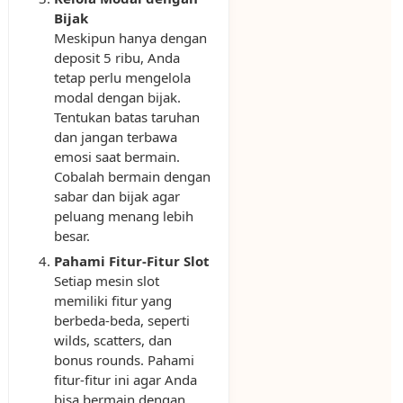
Bijak
Meskipun hanya dengan
deposit 5 ribu, Anda
tetap perlu mengelola
modal dengan bijak.
Tentukan batas taruhan
dan jangan terbawa
emosi saat bermain.
Cobalah bermain dengan
sabar dan bijak agar
peluang menang lebih
besar.
Pahami Fitur-Fitur Slot
Setiap mesin slot
memiliki fitur yang
berbeda-beda, seperti
wilds, scatters, dan
bonus rounds. Pahami
fitur-fitur ini agar Anda
bisa bermain dengan