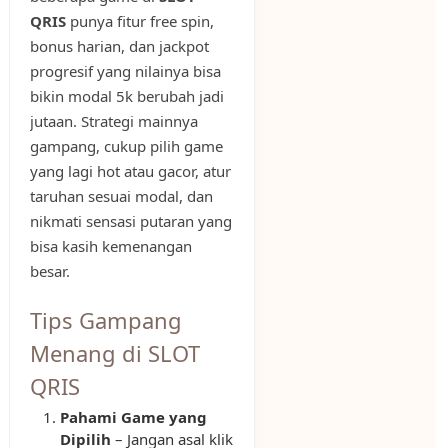
QRIS
punya fitur free spin,
bonus harian, dan jackpot
progresif yang nilainya bisa
bikin modal 5k berubah jadi
jutaan. Strategi mainnya
gampang, cukup pilih game
yang lagi hot atau gacor, atur
taruhan sesuai modal, dan
nikmati sensasi putaran yang
bisa kasih kemenangan
besar.
Tips Gampang
Menang di SLOT
QRIS
Pahami Game yang
Dipilih
– Jangan asal klik