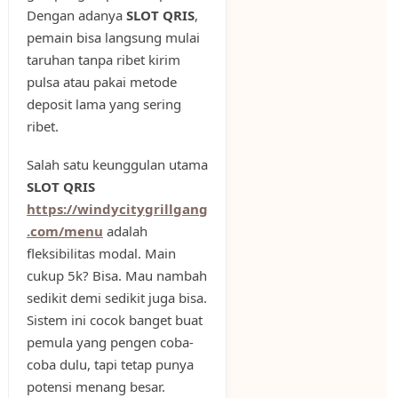
Dengan adanya
SLOT QRIS
,
pemain bisa langsung mulai
taruhan tanpa ribet kirim
pulsa atau pakai metode
deposit lama yang sering
ribet.
Salah satu keunggulan utama
SLOT QRIS
https://windycitygrillgang
.com/menu
adalah
fleksibilitas modal. Main
cukup 5k? Bisa. Mau nambah
sedikit demi sedikit juga bisa.
Sistem ini cocok banget buat
pemula yang pengen coba-
coba dulu, tapi tetap punya
potensi menang besar.