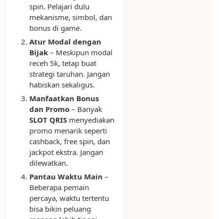
spin. Pelajari dulu
mekanisme, simbol, dan
bonus di game.
Atur Modal dengan
Bijak
– Meskipun modal
receh 5k, tetap buat
strategi taruhan. Jangan
habiskan sekaligus.
Manfaatkan Bonus
dan Promo
– Banyak
SLOT QRIS
menyediakan
promo menarik seperti
cashback, free spin, dan
jackpot ekstra. Jangan
dilewatkan.
Pantau Waktu Main
–
Beberapa pemain
percaya, waktu tertentu
bisa bikin peluang