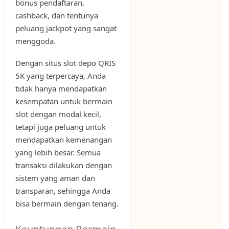
bonus pendaftaran,
cashback, dan tentunya
peluang jackpot yang sangat
menggoda.
Dengan situs slot depo QRIS
5K yang terpercaya, Anda
tidak hanya mendapatkan
kesempatan untuk bermain
slot dengan modal kecil,
tetapi juga peluang untuk
mendapatkan kemenangan
yang lebih besar. Semua
transaksi dilakukan dengan
sistem yang aman dan
transparan, sehingga Anda
bisa bermain dengan tenang.