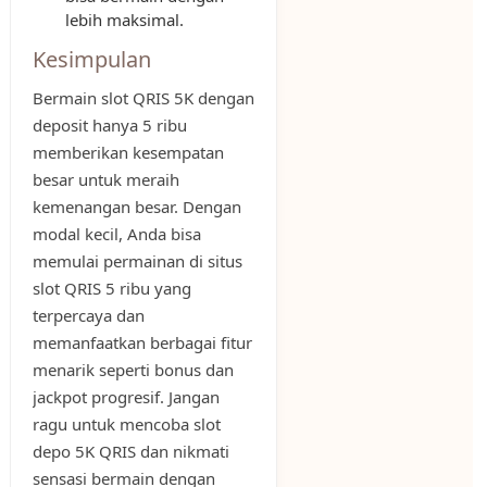
lebih maksimal.
Kesimpulan
Bermain slot QRIS 5K dengan
deposit hanya 5 ribu
memberikan kesempatan
besar untuk meraih
kemenangan besar. Dengan
modal kecil, Anda bisa
memulai permainan di situs
slot QRIS 5 ribu yang
terpercaya dan
memanfaatkan berbagai fitur
menarik seperti bonus dan
jackpot progresif. Jangan
ragu untuk mencoba slot
depo 5K QRIS dan nikmati
sensasi bermain dengan