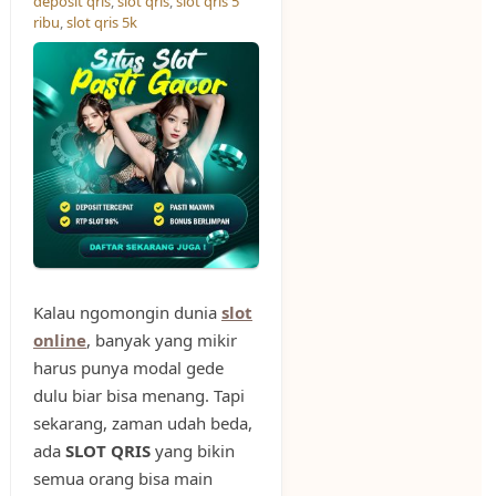
deposit qris
,
slot qris
,
slot qris 5
ribu
,
slot qris 5k
Kalau ngomongin dunia
slot
online
, banyak yang mikir
harus punya modal gede
dulu biar bisa menang. Tapi
sekarang, zaman udah beda,
ada
SLOT QRIS
yang bikin
semua orang bisa main