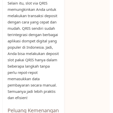
Selain itu, slot via QRIS
memungkinkan Anda untuk
melakukan transaksi deposit
dengan cara yang cepat dan
mudah. QRIS sendiri sudah
terintegrasi dengan berbagai
aplikasi dompet digital yang
populer di Indonesia. Jadi,
Anda bisa melakukan deposit
slot pakai QRIS hanya dalam
beberapa langkah tanpa
perlu repot-repot
memasukkan data
pembayaran secara manual.
Semuanya jadi lebih praktis
dan efisien!
Peluang Kemenangan