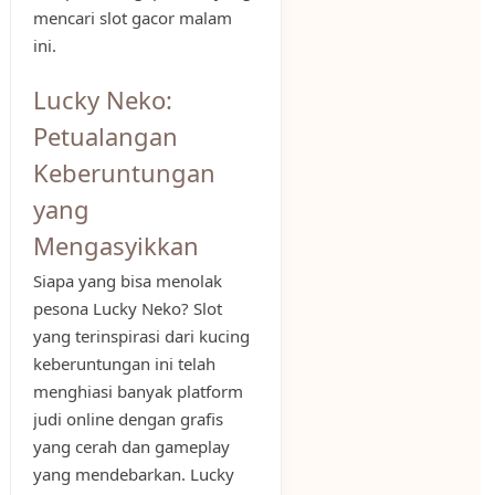
mencari slot gacor malam
ini.
Lucky Neko:
Petualangan
Keberuntungan
yang
Mengasyikkan
Siapa yang bisa menolak
pesona Lucky Neko? Slot
yang terinspirasi dari kucing
keberuntungan ini telah
menghiasi banyak platform
judi online dengan grafis
yang cerah dan gameplay
yang mendebarkan. Lucky