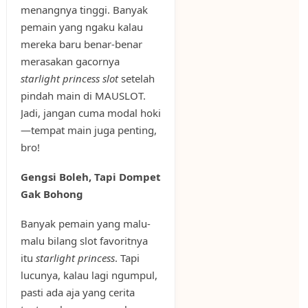
menangnya tinggi. Banyak
pemain yang ngaku kalau
mereka baru benar-benar
merasakan gacornya
starlight princess slot
setelah
pindah main di MAUSLOT.
Jadi, jangan cuma modal hoki
—tempat main juga penting,
bro!
Gengsi Boleh, Tapi Dompet
Gak Bohong
Banyak pemain yang malu-
malu bilang slot favoritnya
itu
starlight princess
. Tapi
lucunya, kalau lagi ngumpul,
pasti ada aja yang cerita