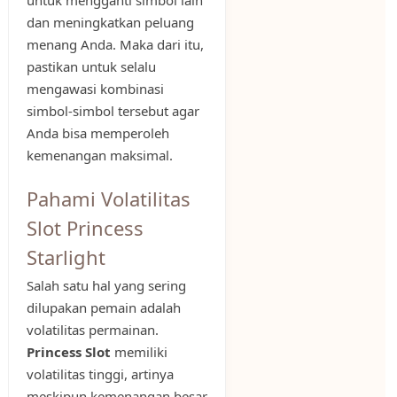
dan meningkatkan peluang
menang Anda. Maka dari itu,
pastikan untuk selalu
mengawasi kombinasi
simbol-simbol tersebut agar
Anda bisa memperoleh
kemenangan maksimal.
Pahami Volatilitas
Slot Princess
Starlight
Salah satu hal yang sering
dilupakan pemain adalah
volatilitas permainan.
Princess Slot
memiliki
volatilitas tinggi, artinya
meskipun kemenangan besar