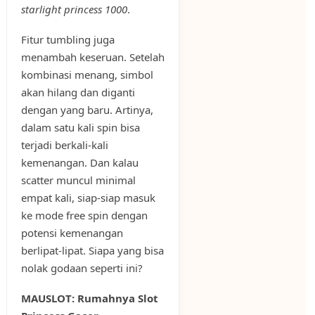
starlight princess 1000
.
Fitur tumbling juga
menambah keseruan. Setelah
kombinasi menang, simbol
akan hilang dan diganti
dengan yang baru. Artinya,
dalam satu kali spin bisa
terjadi berkali-kali
kemenangan. Dan kalau
scatter muncul minimal
empat kali, siap-siap masuk
ke mode free spin dengan
potensi kemenangan
berlipat-lipat. Siapa yang bisa
nolak godaan seperti ini?
MAUSLOT: Rumahnya Slot