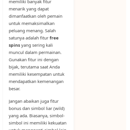
memiliki banyak fitur
menarik yang dapat
dimanfaatkan oleh pemain
untuk memaksimalkan
peluang menang. Salah
satunya adalah fitur
free
spins
yang sering kali
muncul dalam permainan.
Gunakan fitur ini dengan
bijak, terutama saat Anda
memiliki kesempatan untuk
mendapatkan kemenangan
besar.
Jangan abaikan juga fitur
bonus dan simbol liar (wild)
yang ada. Biasanya, simbol-
simbol ini memiliki kekuatan
untuk mengganti simbol lain