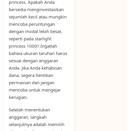
princess. Apakah Anda
bersedia menginvestasikan
sejumlah kecil atau mungkin
mencoba peruntungan
dengan modal lebih besar,
seperti pada starlight
princess 1000? Ingatlah
bahwa ukuran taruhan harus
sesuai dengan anggaran
Anda. Jika Anda kehabisan
dana, segera hentikan
permainan dan jangan
mencoba untuk mengejar
kerugian.
Setelah menentukan
anggaran, langkah
selanjutnya adalah memilih