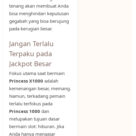
tenang akan membuat Anda
bisa menghindari keputusan
gegabah yang bisa berujung
pada kerugian besar.
Jangan Terlalu
Terpaku pada
Jackpot Besar
Fokus utama saat bermain
Princess X1000
adalah
kemenangan besar, memang.
Namun, terkadang pemain
terlalu terfokus pada
Princess 1000
dan
melupakan tujuan dasar
bermain slot: hiburan. Jika
Anda hanya mengejar