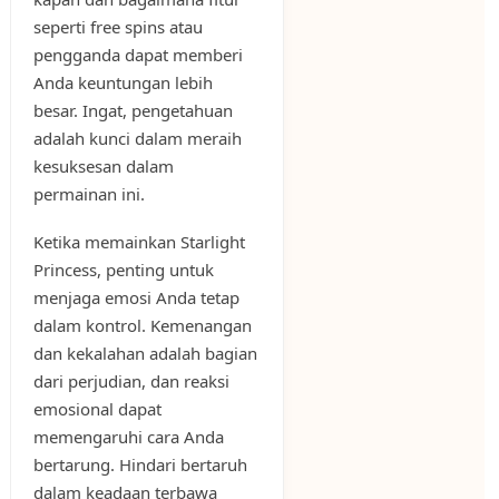
seperti free spins atau
pengganda dapat memberi
Anda keuntungan lebih
besar. Ingat, pengetahuan
adalah kunci dalam meraih
kesuksesan dalam
permainan ini.
Ketika memainkan Starlight
Princess, penting untuk
menjaga emosi Anda tetap
dalam kontrol. Kemenangan
dan kekalahan adalah bagian
dari perjudian, dan reaksi
emosional dapat
memengaruhi cara Anda
bertarung. Hindari bertaruh
dalam keadaan terbawa