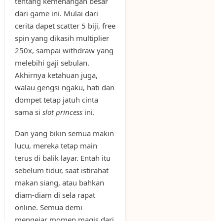
tentang kemenangan besar
dari game ini. Mulai dari
cerita dapet scatter 5 biji, free
spin yang dikasih multiplier
250x, sampai withdraw yang
melebihi gaji sebulan.
Akhirnya ketahuan juga,
walau gengsi ngaku, hati dan
dompet tetap jatuh cinta
sama si
slot princess
ini.
Dan yang bikin semua makin
lucu, mereka tetap main
terus di balik layar. Entah itu
sebelum tidur, saat istirahat
makan siang, atau bahkan
diam-diam di sela rapat
online. Semua demi
mengejar momen magis dari