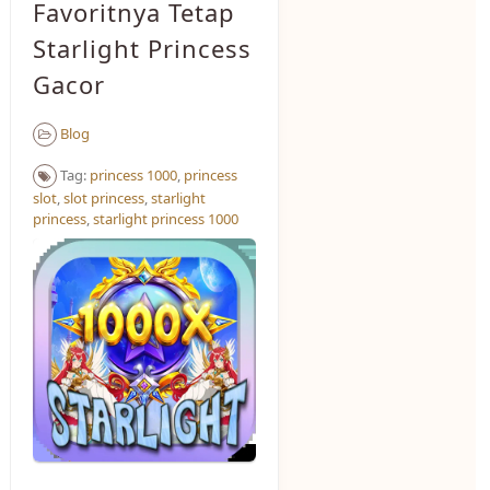
Favoritnya Tetap
Starlight Princess
Gacor
Blog
Tag:
princess 1000
,
princess
slot
,
slot princess
,
starlight
princess
,
starlight princess 1000