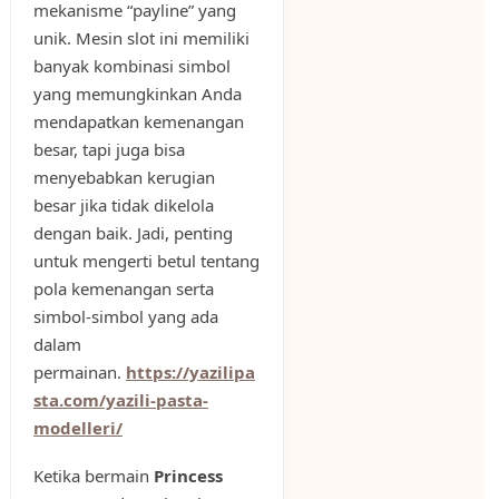
mekanisme “payline” yang
unik. Mesin slot ini memiliki
banyak kombinasi simbol
yang memungkinkan Anda
mendapatkan kemenangan
besar, tapi juga bisa
menyebabkan kerugian
besar jika tidak dikelola
dengan baik. Jadi, penting
untuk mengerti betul tentang
pola kemenangan serta
simbol-simbol yang ada
dalam
permainan.
https://yazilipa
sta.com/yazili-pasta-
modelleri/
Ketika bermain
Princess