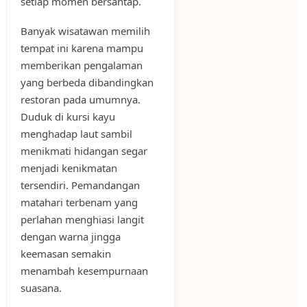
setiap momen bersantap.
Banyak wisatawan memilih
tempat ini karena mampu
memberikan pengalaman
yang berbeda dibandingkan
restoran pada umumnya.
Duduk di kursi kayu
menghadap laut sambil
menikmati hidangan segar
menjadi kenikmatan
tersendiri. Pemandangan
matahari terbenam yang
perlahan menghiasi langit
dengan warna jingga
keemasan semakin
menambah kesempurnaan
suasana.