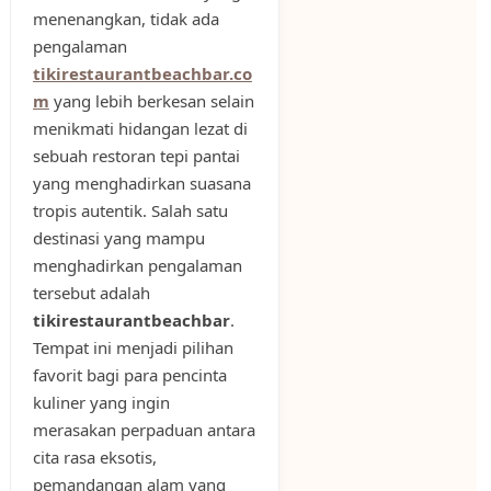
menenangkan, tidak ada
pengalaman
tikirestaurantbeachbar.co
m
yang lebih berkesan selain
menikmati hidangan lezat di
sebuah restoran tepi pantai
yang menghadirkan suasana
tropis autentik. Salah satu
destinasi yang mampu
menghadirkan pengalaman
tersebut adalah
tikirestaurantbeachbar
.
Tempat ini menjadi pilihan
favorit bagi para pencinta
kuliner yang ingin
merasakan perpaduan antara
cita rasa eksotis,
pemandangan alam yang