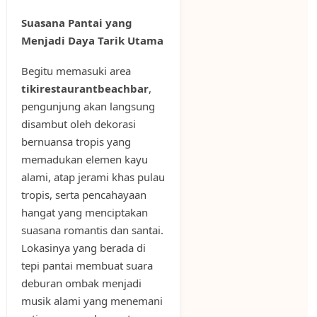
Suasana Pantai yang
Menjadi Daya Tarik Utama
Begitu memasuki area
tikirestaurantbeachbar
,
pengunjung akan langsung
disambut oleh dekorasi
bernuansa tropis yang
memadukan elemen kayu
alami, atap jerami khas pulau
tropis, serta pencahayaan
hangat yang menciptakan
suasana romantis dan santai.
Lokasinya yang berada di
tepi pantai membuat suara
deburan ombak menjadi
musik alami yang menemani